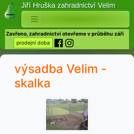
Jiří Hruška
zahradnictví Velim
Zavřeno, zahradnictví otevřeme v průběhu září
prodejní doba
výsadba Velim -
skalka