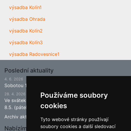
výsadba Kolín1
výsadba Ohrada
výsadba Kolín2
výsadba Kolín3
výsadba Radovesnice1
Poslední aktuality
4. 6. 2026
Sobotou 13.6.2026 bude ukončena jarní sezona.
Používáme soubory
28. 4. 2026
Ve svátek 1.5. (pátek) bude naše prodejna zavřena a
cookies
8.5. (pátek) bude otevřeno.
Archiv aktualit
Tyto webové stránky používají
soubory cookies a další sledovací
Nabízíme