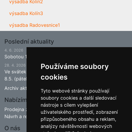
výsadba Kolín2
výsadba Kolín3
výsadba Radovesnice1
Poslední aktuality
4. 6. 2026
Sobotou 13.6.2026 bude ukončena jarní sezona.
Používáme soubory
28. 4. 2026
Ve svátek 1.5. (pátek) bude naše prodejna zavřena a
cookies
8.5. (pátek) bude otevřeno.
Archiv aktualit
Tyto webové stránky používají
soubory cookies a další sledovací
Nabízíme
nástroje s cílem vylepšení
Prodejna zahradnictví
uživatelského prostředí, zobrazení
Návrh a realizace zahrad
přizpůsobeného obsahu a reklam,
analýzy návštěvnosti webových
O nás