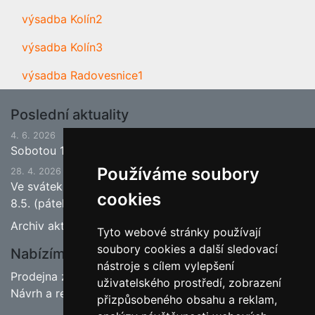
výsadba Kolín2
výsadba Kolín3
výsadba Radovesnice1
Poslední aktuality
4. 6. 2026
Sobotou 13.6.2026 bude ukončena jarní sezona.
Používáme soubory
28. 4. 2026
Ve svátek 1.5. (pátek) bude naše prodejna zavřena a
cookies
8.5. (pátek) bude otevřeno.
Archiv aktualit
Tyto webové stránky používají
soubory cookies a další sledovací
Nabízíme
nástroje s cílem vylepšení
Prodejna zahradnictví
uživatelského prostředí, zobrazení
Návrh a realizace zahrad
přizpůsobeného obsahu a reklam,