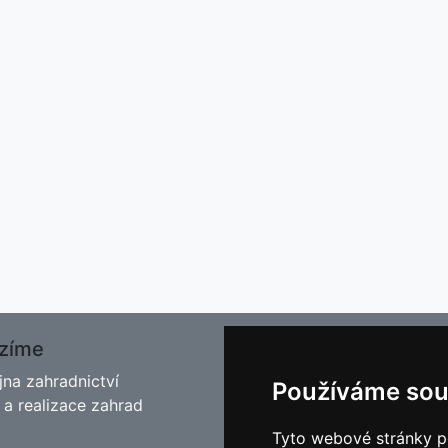
zíme
O nás
jna zahradnictví
Kontakt
Používáme sou
 a realizace zahrad
Facebook
Blog - Rady pro zahrádkář
Tyto webové stránky po