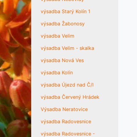
výsadba Starý Kolín 1
výsadba Žabonosy
výsadba Velim
výsadba Velim - skalka
výsadba Nová Ves
výsadba Kolín
výsadba Újezd nad Č/l
výsadba Červený Hrádek
Výsadba Neratovice
výsadba Radovesnice
výsadba Radovesnice -