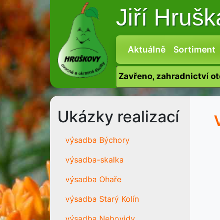
Jiří Hruš
Aktuálně
Sortiment
Zavřeno, zahradnictví o
Ukázky realizací
výsadba Býchory
výsadba-skalka
výsadba Ohaře
výsadba Starý Kolín
výsadba Nebovidy