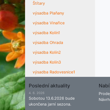
Štítary
výsadba Plaňany
výsadba Vinařice
výsadba Kolín1
výsadba Ohrada
výsadba Kolín2
výsadba Kolín3
výsadba Radovesnice1
Poslední aktuality
Nabí
4. 6. 2026
Prode
Sobotou 13.6.2026 bude
Návrh
ukončena jarní sezona.