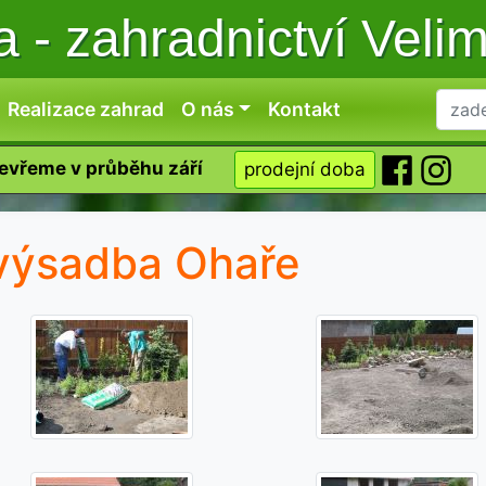
ka
-
zahradnictví Veli
Realizace zahrad
O nás
Kontakt
tevřeme v průběhu září
prodejní doba
výsadba Ohaře