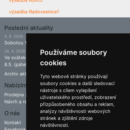
výsadba Kolín3
výsadba Radovesnice1
Poslední aktuality
4. 6. 2026
Sobotou 13.6.2026 bude ukončena jarní sezona.
Používáme soubory
28. 4. 2026
Ve svátek 1.5. (pátek) bude naše prodejna zavřena a
cookies
8.5. (pátek) bude otevřeno.
Archiv aktualit
Tyto webové stránky používají
soubory cookies a další sledovací
Nabízíme
nástroje s cílem vylepšení
Prodejna zahradnictví
uživatelského prostředí, zobrazení
Návrh a realizace zahrad
přizpůsobeného obsahu a reklam,
analýzy návštěvnosti webových
O nás
stránek a zjištění zdroje
Kontakt
návštěvnosti.
Facebook