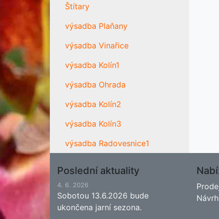
Štítary
výsadba Plaňany
výsadba Vinařice
výsadba Kolín1
výsadba Ohrada
výsadba Kolín2
výsadba Kolín3
výsadba Radovesnice1
Poslední aktuality
Nabí
4. 6. 2026
Prode
Sobotou 13.6.2026 bude
Návrh
ukončena jarní sezona.