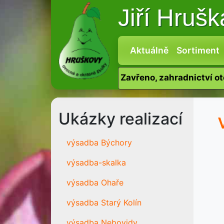
Jiří Hruš
Aktuálně
Sortiment
Zavřeno, zahradnictví o
Ukázky realizací
výsadba Býchory
výsadba-skalka
výsadba Ohaře
výsadba Starý Kolín
výsadba Nebovidy