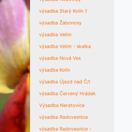
výsadba Starý Kolín 1
výsadba Žabonosy
výsadba Velim
výsadba Velim - skalka
výsadba Nová Ves
výsadba Kolín
výsadba Újezd nad Č/l
výsadba Červený Hrádek
Výsadba Neratovice
výsadba Radovesnice
výsadba Radovesnice -