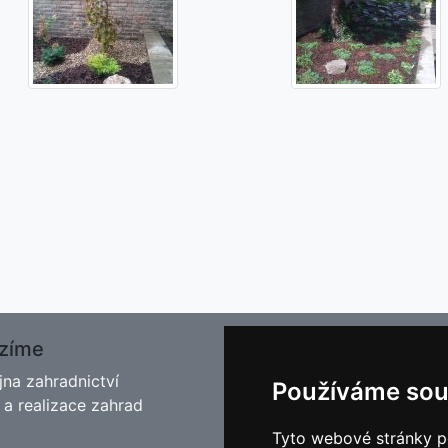
zíme
O nás
jna zahradnictví
Kontakt
Používáme sou
 a realizace zahrad
Facebook
Blog - Rady pro zahrádkář
Tyto webové stránky po