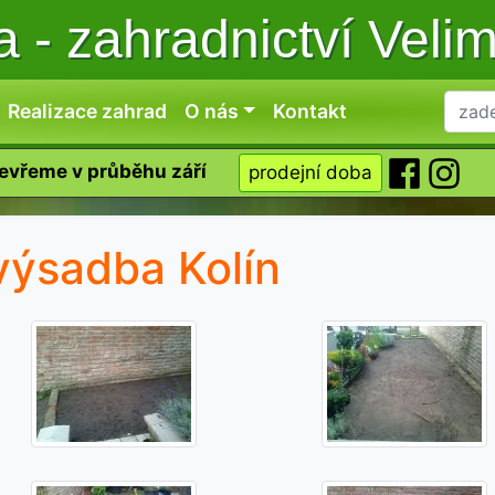
ka
-
zahradnictví Veli
Realizace zahrad
O nás
Kontakt
tevřeme v průběhu září
prodejní doba
výsadba Kolín