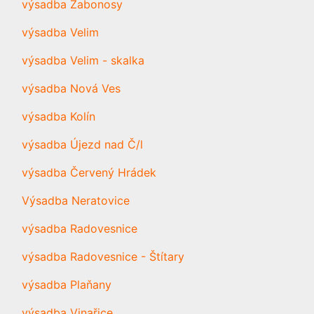
výsadba Žabonosy
výsadba Velim
výsadba Velim - skalka
výsadba Nová Ves
výsadba Kolín
výsadba Újezd nad Č/l
výsadba Červený Hrádek
Výsadba Neratovice
výsadba Radovesnice
výsadba Radovesnice - Štítary
výsadba Plaňany
výsadba Vinařice