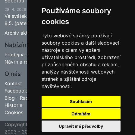
Sobotou 13.6.2026 bude ukončena jarní sezona.
Používáme soubory
28. 4. 2026
Ve svátek 1.5. (pátek) bude naše prodejna zavřena a
cookies
8.5. (pátek) bude otevřeno.
Archiv aktualit
Tyto webové stránky používají
soubory cookies a další sledovací
Nabízíme
nástroje s cílem vylepšení
Prodejna zahradnictví
uživatelského prostředí, zobrazení
Návrh a realizace zahrad
přizpůsobeného obsahu a reklam,
analýzy návštěvnosti webových
O nás
stránek a zjištění zdroje
Kontakt
návštěvnosti.
Facebook
Blog - Rady pro zahrádkáře
Souhlasím
Historie
Cookies
Odmítám
Copyright ©
poslední aktualizace 23. 7. 2026 09:45
Upravit mé předvolby
2003 - 2026
Jipas - tvorba internetových stránek