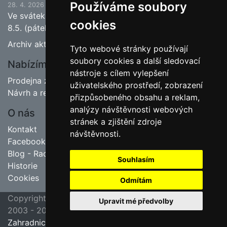
Používáme soubory
28. 4. 2026
Ve svátek 1.5. (pátek) bude naše prodejna zavřena a
cookies
8.5. (pátek) bude otevřeno.
Archiv aktualit
Tyto webové stránky používají
soubory cookies a další sledovací
Nabízíme
nástroje s cílem vylepšení
Prodejna zahradnictví
uživatelského prostředí, zobrazení
Návrh a realizace zahrad
přizpůsobeného obsahu a reklam,
analýzy návštěvnosti webových
O nás
stránek a zjištění zdroje
Kontakt
návštěvnosti.
Facebook
Blog - Rady pro zahrádkáře
Souhlasím
Historie
Cookies
Odmítám
Copyright ©
poslední aktualizace 23. 7. 2026 09:45
Upravit mé předvolby
2003 - 2026
Jipas - tvorba internetových stránek
Zahradnictví Hruška, Velim u Kolína