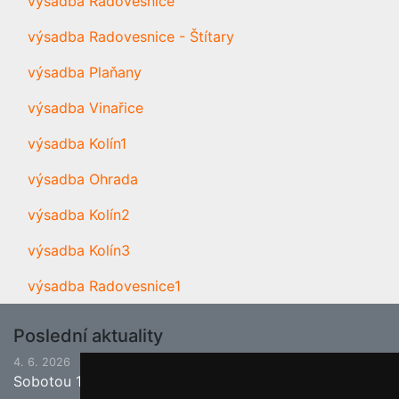
výsadba Radovesnice
výsadba Radovesnice - Štítary
výsadba Plaňany
výsadba Vinařice
výsadba Kolín1
výsadba Ohrada
výsadba Kolín2
výsadba Kolín3
výsadba Radovesnice1
Poslední aktuality
4. 6. 2026
Sobotou 13.6.2026 bude ukončena jarní sezona.