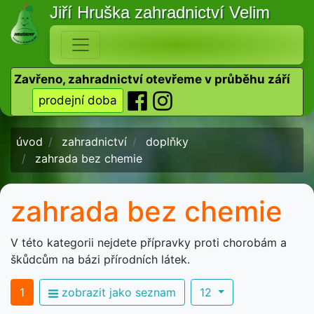
Jiří Hruška
zahradnictví Velim
Zavřeno, zahradnictví otevřeme v průběhu září
prodejní doba
úvod
zahradnictví
doplňky
zahrada bez chemie
zahrada bez chemie
V této kategorii nejdete přípravky proti chorobám a
škůdcům na bázi přírodních látek.
1
zobrazit jako seznam
12