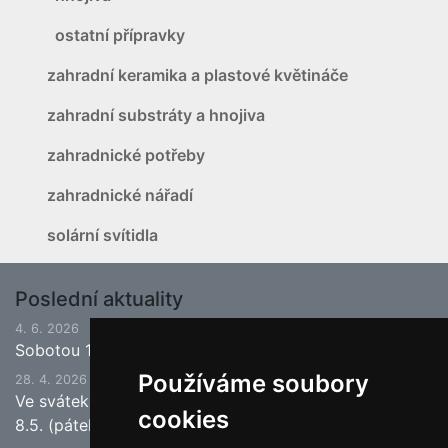
ostatní přípravky
zahradní keramika a plastové květináče
zahradní substráty a hnojiva
zahradnické potřeby
zahradnické nářadí
solární svítidla
Poslední aktuality
4. 6. 2026
Sobotou 13.6.2026 bude ukončena jarní sezona.
Používáme soubory
28. 4. 2026
Ve svátek 1.5. (pátek) bude naše prodejna zavřena a
cookies
8.5. (pátek) bude otevřeno.