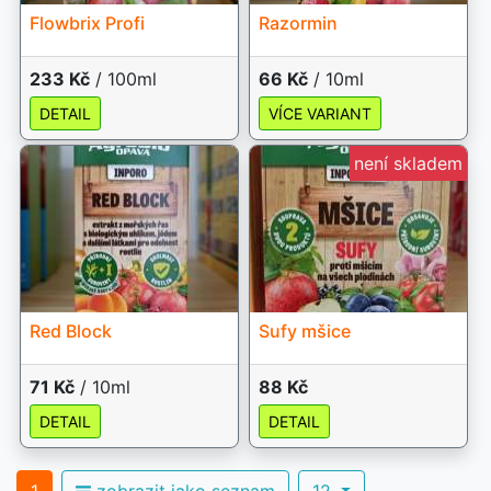
Flowbrix Profi
Razormin
233 Kč
/ 100ml
66 Kč
/ 10ml
DETAIL
VÍCE VARIANT
není skladem
Red Block
Sufy mšice
71 Kč
/ 10ml
88 Kč
DETAIL
DETAIL
1
zobrazit jako seznam
12