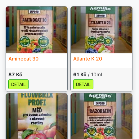
Aminocat 30
Atlante K 20
87 Kč
61 Kč
/ 10ml
DETAIL
DETAIL