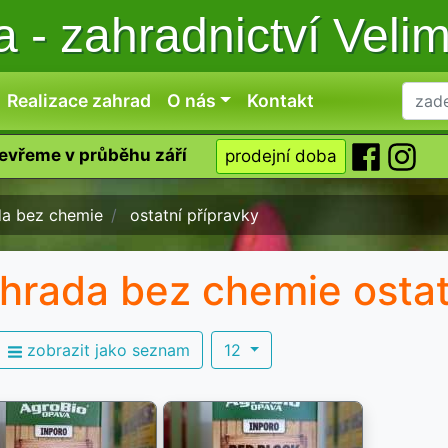
ka
-
zahradnictví Veli
Realizace zahrad
O nás
Kontakt
tevřeme v průběhu září
prodejní doba
da bez chemie
ostatní přípravky
hrada bez chemie ostat
zobrazit jako seznam
12