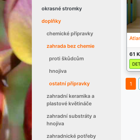
okrasné stromky
doplňky
chemické přípravky
Atla
zahrada bez chemie
61 K
proti škůdcům
DET
hnojiva
ostatní přípravky
1
zahradní keramika a
plastové květináče
zahradní substráty a
hnojiva
zahradnické potřeby