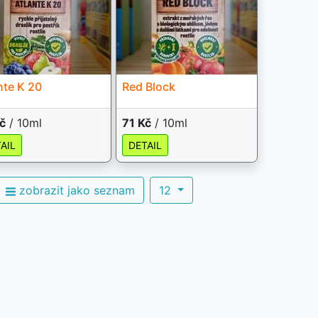
nte K 20
Red Block
č
/ 10ml
71 Kč
/ 10ml
AIL
DETAIL
zobrazit jako seznam
12