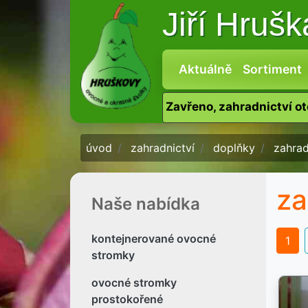
Jiří Hruš
Aktuálně
Sortiment
Zavřeno, zahradnictví o
úvod
zahradnictví
doplňky
zahra
za
Naše nabídka
kontejnerované ovocné
1
stromky
ovocné stromky
prostokořené