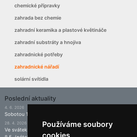
chemické přípravky
zahrada bez chemie
zahradní keramika a plastové květináče
zahradní substráty a hnojiva
zahradnické potřeby
zahradnické nářadí
solární svítidla
Poslední aktuality
4. 6. 2026
Sobotou 13.6.2026 bude ukončena jarní sezona.
Používáme soubory
28. 4. 2026
Ve svátek 1.5. (pátek) bude naše prodejna zavřena a
cookies