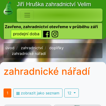
Jiří Hruška
zahradnictví Velim
Zavřeno, zahradnictví otevřeme v průběhu září
prodejní doba
úvod
zahradnictví
doplňky
zahradnické nářadí
zahradnické nářadí
1
zobrazit jako seznam
12