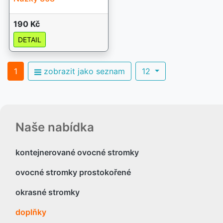
190 Kč
DETAIL
1
zobrazit jako seznam
12
Naše nabídka
kontejnerované ovocné stromky
ovocné stromky prostokořené
okrasné stromky
doplňky