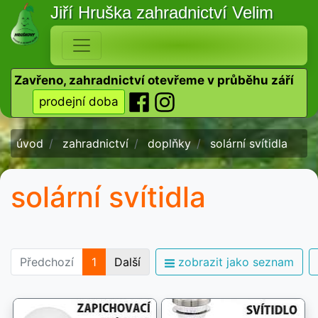
Jiří Hruška
zahradnictví Velim
Zavřeno, zahradnictví otevřeme v průběhu září
prodejní doba
úvod
zahradnictví
doplňky
solární svítidla
solární svítidla
Předchozí
1
Další
zobrazit jako seznam