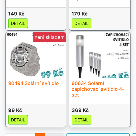
149 Kč
179 Kč
DETAIL
DETAIL
není skladem
90494 Solární svítidlo
90634 Solární
zapichovací svítidlo 4-
set
99 Kč
369 Kč
DETAIL
DETAIL