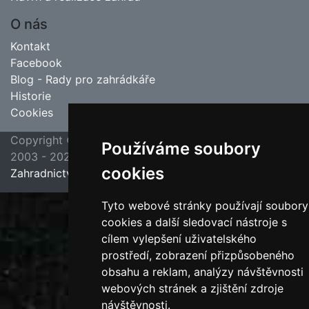
O nás
Kontakt
Facebook
Blog - Rady pro zahrádkáře
Historie
Cookies
Copyright ©
poslední aktualizace 23. 7. 2026 09:45
Používáme soubory
2003 - 2026
Jipas - tvorba internetových stránek
cookies
Zahradnictví Hruška, Velim u Kolína
Tyto webové stránky používají soubory
cookies a další sledovací nástroje s
cílem vylepšení uživatelského
prostředí, zobrazení přizpůsobeného
obsahu a reklam, analýzy návštěvnosti
webových stránek a zjištění zdroje
návštěvnosti.