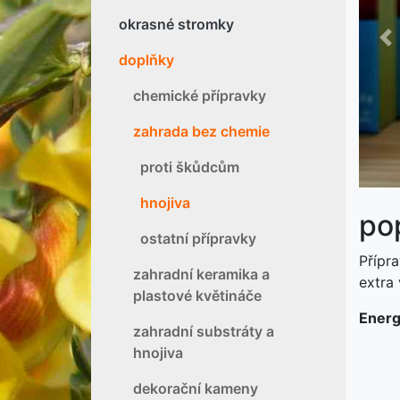
okrasné stromky
P
doplňky
chemické přípravky
zahrada bez chemie
proti škůdcům
hnojiva
po
ostatní přípravky
Přípra
zahradní keramika a
extra
plastové květináče
Energe
zahradní substráty a
hnojiva
dekorační kameny