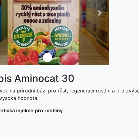
ředchozí
Další
pis Aminocat 30
vek na přírodní bázi pro růst, regeneraci rostlin a pro zv
 vysoká hodnota.
tická injekce pro rostliny.