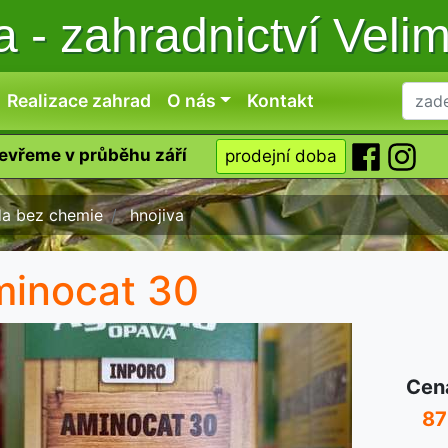
ka
-
zahradnictví Veli
Realizace zahrad
O nás
Kontakt
tevřeme v průběhu září
prodejní doba
da bez chemie
hnojiva
inocat 30
Cen
87