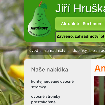
Jiří Hruš
Aktuálně
Sortiment
Zavřeno, zahradnictví o
úvod
zahradnictví
doplňky
zahra
Am
Naše nabídka
kontejnerované ovocné
stromky
ovocné stromky
prostokořené