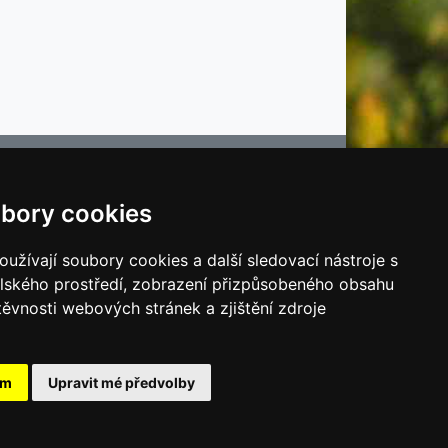
bory cookies
e
užívají soubory cookies a další sledovací nástroje s
elského prostředí, zobrazení přizpůsobeného obsahu
těvnosti webových stránek a zjištění zdroje
ám
Upravit mé předvolby
poslední aktualizace 23. 7. 2026 09:45
Jipas - tvorba internetových stránek