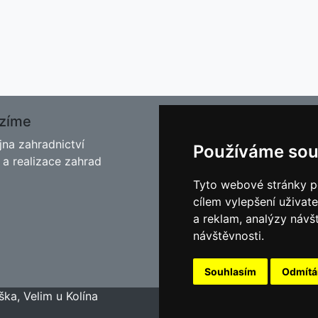
zíme
O nás
jna zahradnictví
Kontakt
Používáme sou
 a realizace zahrad
Facebook
Blog - Rady pro zahrádkář
Tyto webové stránky po
Historie
cílem vylepšení uživat
Cookies
a reklam, analýzy návš
návštěvnosti.
Souhlasím
Odmít
ška, Velim u Kolína