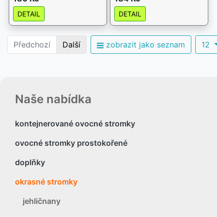
DETAIL
DETAIL
Předchozí
Další
zobrazit jako seznam
12
Naše nabídka
kontejnerované ovocné stromky
ovocné stromky prostokořené
doplňky
okrasné stromky
jehličnany