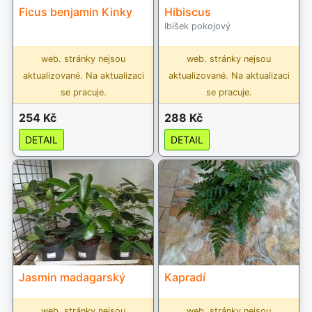
Ficus benjamin Kinky
Hibiscus
Ibišek pokojový
web. stránky nejsou
web. stránky nejsou
aktualizované. Na aktualizaci
aktualizované. Na aktualizaci
se pracuje.
se pracuje.
254 Kč
288 Kč
DETAIL
DETAIL
Jasmin madagarský
Kapradí
web. stránky nejsou
web. stránky nejsou