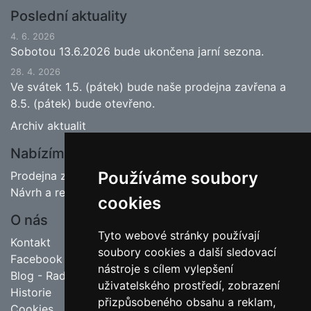
Poslední aktuality
4. 6. 2026
Sobotou 13.6.2026 bude ukončena jarní sezona.
28. 4. 2026
Ve svátek 1.5. (pátek) bude naše prodejna zavřena a
8.5. (pátek) bude otevřeno.
Archiv aktualit
Nabízíme
Používáme soubory
Prodejna zahradnictví
Návrh a realizace zahrad
cookies
O nás
Tyto webové stránky používají
Kontakt
soubory cookies a další sledovací
Facebook
nástroje s cílem vylepšení
Blog - Rady pro zahrádkáře
uživatelského prostředí, zobrazení
Historie
přizpůsobeného obsahu a reklam,
Cookies