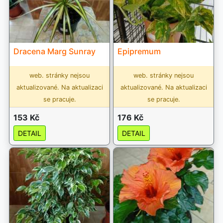
Dracena Marg Sunray
Epipremum
web. stránky nejsou
web. stránky nejsou
aktualizované. Na aktualizaci
aktualizované. Na aktualizaci
se pracuje.
se pracuje.
153 Kč
176 Kč
DETAIL
DETAIL