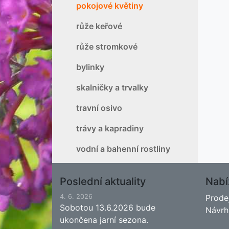
pokojové květiny
růže keřové
růže stromkové
bylinky
skalničky a trvalky
travní osivo
trávy a kapradiny
vodní a bahenní rostliny
Poslední aktuality
Nabí
4. 6. 2026
Prode
Sobotou 13.6.2026 bude
Návrh
ukončena jarní sezona.