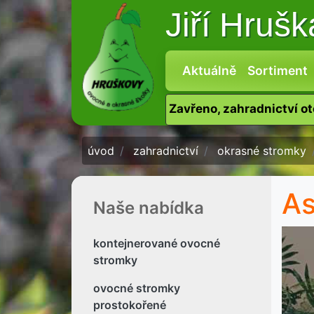
Jiří Hruš
Aktuálně
Sortiment
Zavřeno, zahradnictví o
úvod
zahradnictví
okrasné stromky
As
Naše nabídka
kontejnerované ovocné
stromky
ovocné stromky
prostokořené