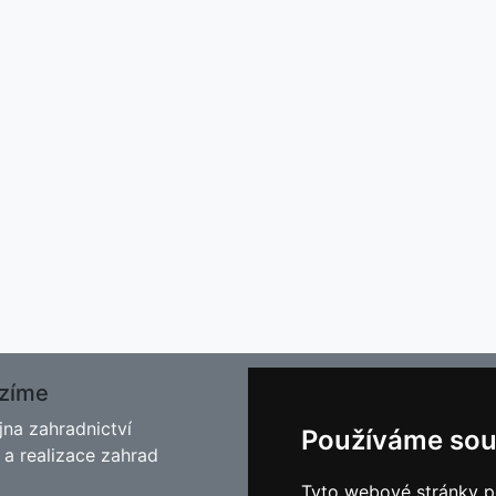
zíme
O nás
jna zahradnictví
Kontakt
Používáme sou
 a realizace zahrad
Facebook
Blog - Rady pro zahrádkář
Tyto webové stránky po