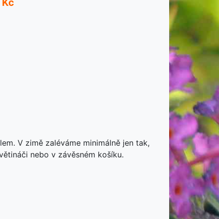
 Kč
alem. V zimě zaléváme minimálně jen tak,
větináči nebo v závěsném košíku.