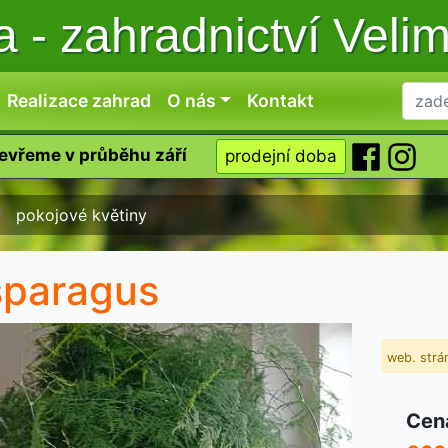
ka
-
zahradnictví Veli
Realizace zahrad
O nás
Kontakt
tevřeme v průběhu září
prodejní doba
pokojové květiny
paragus
web. strán
Cen