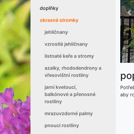
doplňky
P
okrasné stromky
jehličnany
vzrostlé jehličnany
listnaté keře a stromy
azalky, rhododendrony a
po
vřesovištní rostliny
jarní kvetoucí,
Potře
balkónové a přenosné
aby r
rostliny
mrazuvzdorné palmy
pnoucí rostliny