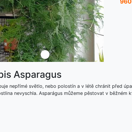
960
ředchozí
Další
pis Asparagus
buje nepřímé světlo, nebo polostín a v létě chránit před úp
ostlina nevyschla. Asparágus můžeme pěstovat v běžném k