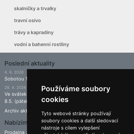
skalničky a trvalky
travní osivo
trávy a kapradiny
vodní a bahenní rostliny
Poslední aktuality
4. 6. 2026
Sobotou 13.6.2026 bude ukončena jarní sezona.
Používáme soubory
28. 4. 2026
Ve svátek 1.5. (pátek) bude naše prodejna zavřena a
cookies
8.5. (pátek) bude otevřeno.
Archiv aktualit
Tyto webové stránky používají
soubory cookies a další sledovací
Nabízíme
nástroje s cílem vylepšení
Prodejna zahradnictví