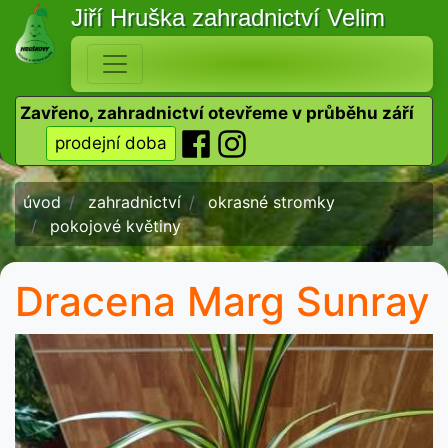
Jiří Hruška
zahradnictví Velim
Zavřeno, zahradnictví otevřeme v průběhu září
prodejní doba
úvod
zahradnictví
okrasné stromky
pokojové květiny
Dracena Marg Sunray