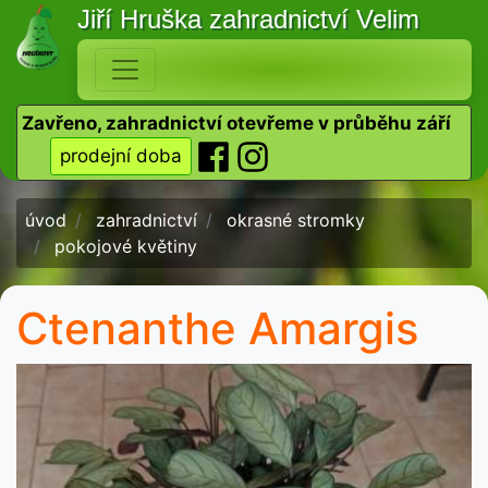
Jiří Hruška
zahradnictví Velim
Zavřeno, zahradnictví otevřeme v průběhu září
prodejní doba
úvod
zahradnictví
okrasné stromky
pokojové květiny
Ctenanthe Amargis