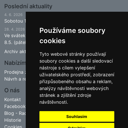
Poslední aktuality
4. 6. 2026
Sobotou 13.6.2026 bude ukončena jarní sezona.
Používáme soubory
28. 4. 2026
Ve svátek 1.5. (pátek) bude naše prodejna zavřena a
cookies
8.5. (pátek) bude otevřeno.
Archiv aktualit
Tyto webové stránky používají
soubory cookies a další sledovací
Nabízíme
nástroje s cílem vylepšení
Prodejna zahradnictví
uživatelského prostředí, zobrazení
Návrh a realizace zahrad
přizpůsobeného obsahu a reklam,
analýzy návštěvnosti webových
O nás
stránek a zjištění zdroje
Kontakt
návštěvnosti.
Facebook
Blog - Rady pro zahrádkáře
Souhlasím
Historie
Cookies