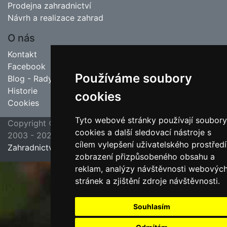
Prodejna zahradnictví
Návrh a realizace zahrad
O nás
Kontakt
Facebook
Používáme soubory
Blog - Rady pro zahrádkáře
Historie
cookies
Cookies
Tyto webové stránky používají soubory
Copyright ©
poslední aktualizace 23. 7. 2026 09:45
cookies a další sledovací nástroje s
2003 - 2026
Jipas - tvorba internetových stránek
cílem vylepšení uživatelského prostředí
Zahradnictví Hruška, Velim u Kolína
zobrazení přizpůsobeného obsahu a
reklam, analýzy návštěvnosti webovýc
stránek a zjištění zdroje návštěvnosti.
Souhlasím