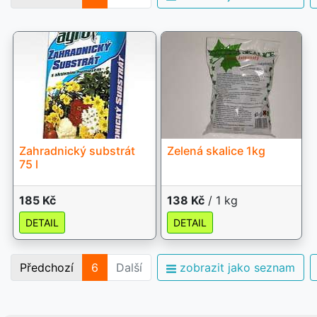
Zahradnický substrát
Zelená skalice 1kg
75 l
185 Kč
138 Kč
/ 1 kg
DETAIL
DETAIL
Předchozí
6
Další
zobrazit jako seznam