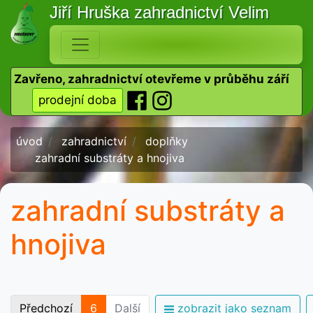
Jiří Hruška
zahradnictví Velim
Zavřeno, zahradnictví otevřeme v průběhu září
prodejní doba
úvod
zahradnictví
doplňky
zahradní substráty a hnojiva
zahradní substráty a
hnojiva
Předchozí
6
Další
zobrazit jako seznam