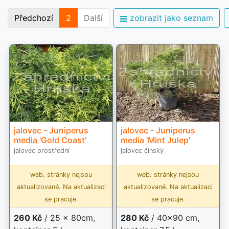
Předchozí
2
Další
zobrazit jako seznam
jalovec - Juniperus
jalovec - Juniperus
media 'Gold Coast'
media 'Mint Julep'
jalovec prostřední
jalovec čínský
web. stránky nejsou
web. stránky nejsou
aktualizované. Na aktualizaci
aktualizované. Na aktualizaci
se pracuje.
se pracuje.
260 Kč
/ 25 x 80cm,
280 Kč
/ 40x90 cm,