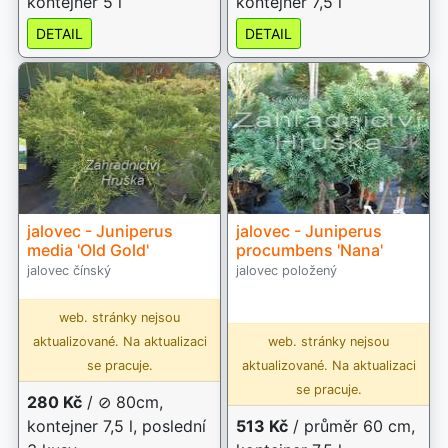
kontejner 5 l
kontejner 7,5 l
DETAIL
DETAIL
jalovec - Juniperus
jalovec - Juniperus
media 'Old Gold'
procumbens 'Nana'
jalovec čínský
jalovec položený
web. stránky nejsou
aktualizované. Na aktualizaci
web. stránky nejsou
se pracuje.
aktualizované. Na aktualizaci
se pracuje.
280 Kč
/ ⊘ 80cm,
kontejner 7,5 l, poslední
513 Kč
/ průměr 60 cm,