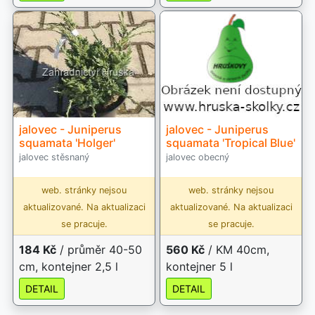
jalovec - Juniperus
jalovec - Juniperus
squamata 'Holger'
squamata 'Tropical Blue'
jalovec stěsnaný
jalovec obecný
web. stránky nejsou
web. stránky nejsou
aktualizované. Na aktualizaci
aktualizované. Na aktualizaci
se pracuje.
se pracuje.
184 Kč
/ průměr 40-50
560 Kč
/ KM 40cm,
cm, kontejner 2,5 l
kontejner 5 l
DETAIL
DETAIL