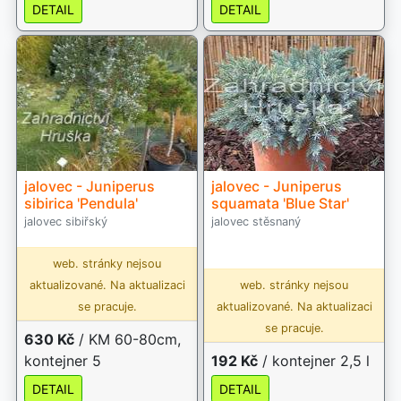
DETAIL
DETAIL
jalovec - Juniperus
jalovec - Juniperus
sibirica 'Pendula'
squamata 'Blue Star'
jalovec sibiřský
jalovec stěsnaný
web. stránky nejsou
aktualizované. Na aktualizaci
web. stránky nejsou
se pracuje.
aktualizované. Na aktualizaci
se pracuje.
630 Kč
/ KM 60-80cm,
kontejner 5
192 Kč
/ kontejner 2,5 l
DETAIL
DETAIL