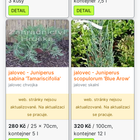
3 kusy
kontejner 7,5 l
DETAIL
DETAIL
jalovec - Juniperus
jalovec - Juniperus
sabina 'Tamariscifolia'
scopulorum 'Blue Arow'
jalovec chvojka
jalovec skalní
web. stránky nejsou
web. stránky nejsou
aktualizované. Na aktualizaci
aktualizované. Na aktualizaci
se pracuje.
se pracuje.
280 Kč
/ 25 x 70cm,
320 Kč
/ 100cm,
kontejner 5 l
kontejner 12 l