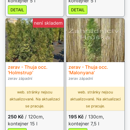
kontejner 5 l
kontejner 5 l
DETAIL
DETAIL
není skladem
zerav - Thuja occ.
zerav - Thuja occ.
'Holmstrup'
'Malonyana'
zerav západní
zerav západní
web. stránky nejsou
web. stránky nejsou
aktualizované. Na aktualizaci
aktualizované. Na aktualizaci
se pracuje.
se pracuje.
250 Kč
/ 120cm,
195 Kč
/ 130cm,
kontejner 15 l
kontejner 7,5 l