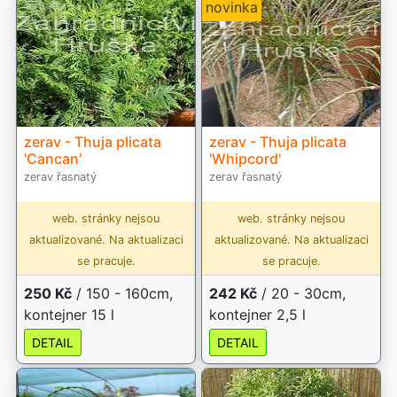
novinka
zerav - Thuja plicata
zerav - Thuja plicata
'Cancan'
'Whipcord'
zerav řasnatý
zerav řasnatý
web. stránky nejsou
web. stránky nejsou
aktualizované. Na aktualizaci
aktualizované. Na aktualizaci
se pracuje.
se pracuje.
250 Kč
/ 150 - 160cm,
242 Kč
/ 20 - 30cm,
kontejner 15 l
kontejner 2,5 l
DETAIL
DETAIL