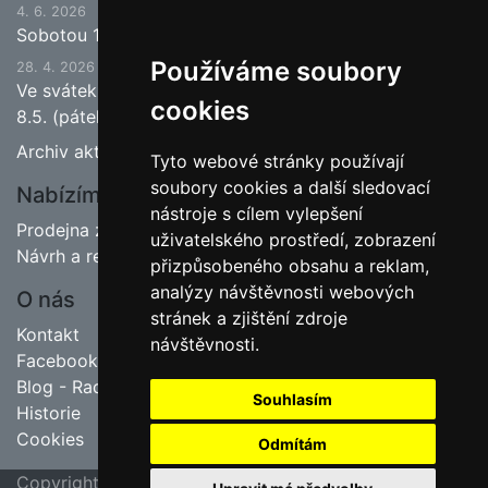
4. 6. 2026
Sobotou 13.6.2026 bude ukončena jarní sezona.
Používáme soubory
28. 4. 2026
Ve svátek 1.5. (pátek) bude naše prodejna zavřena a
cookies
8.5. (pátek) bude otevřeno.
Archiv aktualit
Tyto webové stránky používají
soubory cookies a další sledovací
Nabízíme
nástroje s cílem vylepšení
Prodejna zahradnictví
uživatelského prostředí, zobrazení
Návrh a realizace zahrad
přizpůsobeného obsahu a reklam,
analýzy návštěvnosti webových
O nás
stránek a zjištění zdroje
Kontakt
návštěvnosti.
Facebook
Blog - Rady pro zahrádkáře
Souhlasím
Historie
Cookies
Odmítám
Copyright ©
poslední aktualizace 23. 7. 2026 09:45