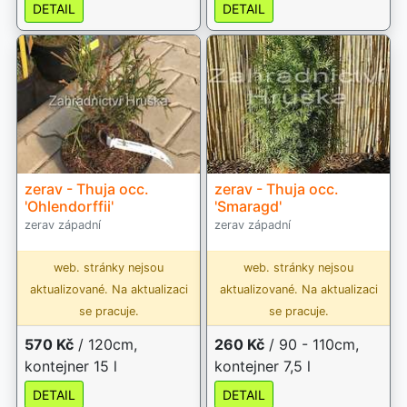
DETAIL
DETAIL
zerav - Thuja occ.
zerav - Thuja occ.
'Ohlendorffii'
'Smaragd'
zerav západní
zerav západní
web. stránky nejsou
web. stránky nejsou
aktualizované. Na aktualizaci
aktualizované. Na aktualizaci
se pracuje.
se pracuje.
570 Kč
/ 120cm,
260 Kč
/ 90 - 110cm,
kontejner 15 l
kontejner 7,5 l
DETAIL
DETAIL