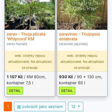
zerav - Thuja plicata
zeravinec - Thujopsis
'Whipcord' KM
dolabrata
zerav řasnatý
zeravinec japonský
web. stránky nejsou
web. stránky nejsou
aktualizované. Na aktualizaci
aktualizované. Na aktualizaci
se pracuje.
se pracuje.
1 107 Kč
/ KM 80cm,
930 Kč
/ 90 x 130 cm,
kontejner 7,5 l
kontejner 60 l
DETAIL
DETAIL
1
zobrazit jako seznam
12