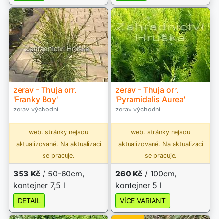
zerav - Thuja orr.
zerav - Thuja orr.
'Franky Boy'
'Pyramidalis Aurea'
zerav východní
zerav východní
web. stránky nejsou
web. stránky nejsou
aktualizované. Na aktualizaci
aktualizované. Na aktualizaci
se pracuje.
se pracuje.
353 Kč
/ 50-60cm,
260 Kč
/ 100cm,
kontejner 7,5 l
kontejner 5 l
DETAIL
VÍCE VARIANT