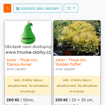
1
zobrazit jako seznam
12
zerav - Thuja occ.
zerav - Thuja occ.
'Danica Aurea'
'Golden Tuffet'.
zerav západní
zerav západní
web. stránky nejsou
web. stránky nejsou
aktualizované. Na aktualizaci
aktualizované. Na aktualizaci
se pracuje.
se pracuje.
260 Kč
/ 50cm,
255 Kč
/ 20 x 35 cm,