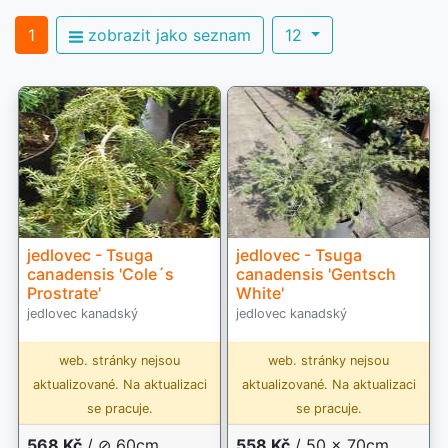
1
zobrazit jako seznam
12
jedlovec - Tsuga
jedlovec - Tsuga
canadensis 'Cole´s
canadensis 'Gentsch
Prostrate'
White'
jedlovec kanadský
jedlovec kanadský
web. stránky nejsou
web. stránky nejsou
aktualizované. Na aktualizaci
aktualizované. Na aktualizaci
se pracuje.
se pracuje.
568 Kč
/ ⊘ 60cm ,
558 Kč
/ 50 x 70cm,