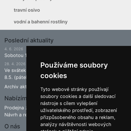
travní osivo
vodní a bahenní rostliny
Poslední aktuality
4. 6. 2026
Sobotou 13.6.2026 bude ukončena jarní sezona.
Používáme soubory
28. 4. 2026
Ve svátek 1.5. (pátek) bude naše prodejna zavřena a
cookies
8.5. (pátek) bude otevřeno.
Archiv aktualit
Tyto webové stránky používají
soubory cookies a další sledovací
Nabízíme
nástroje s cílem vylepšení
Prodejna zahradnictví
uživatelského prostředí, zobrazení
Návrh a realizace zahrad
přizpůsobeného obsahu a reklam,
analýzy návštěvnosti webových
O nás