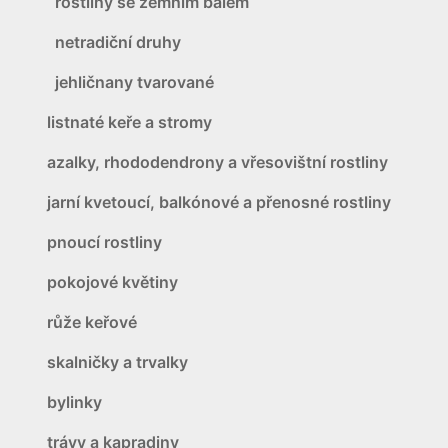
rostliny se zemním balem
netradiční druhy
jehličnany tvarované
listnaté keře a stromy
azalky, rhododendrony a vřesovištní rostliny
jarní kvetoucí, balkónové a přenosné rostliny
pnoucí rostliny
pokojové květiny
růže keřové
skalničky a trvalky
bylinky
trávy a kapradiny