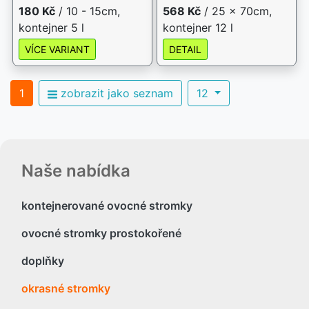
180 Kč
/ 10 - 15cm,
568 Kč
/ 25 x 70cm,
kontejner 5 l
kontejner 12 l
VÍCE VARIANT
DETAIL
1
zobrazit jako seznam
12
Naše nabídka
kontejnerované ovocné stromky
ovocné stromky prostokořené
doplňky
okrasné stromky