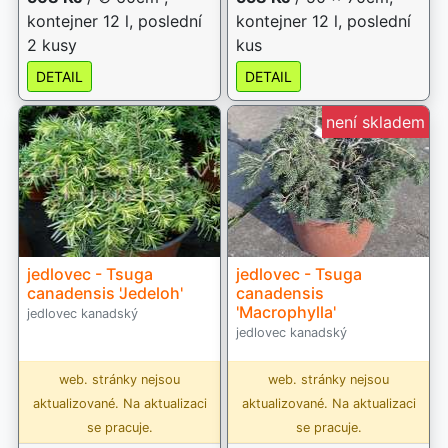
kontejner 12 l, poslední
kontejner 12 l, poslední
2 kusy
kus
DETAIL
DETAIL
není skladem
jedlovec - Tsuga
jedlovec - Tsuga
canadensis 'Jedeloh'
canadensis
'Macrophylla'
jedlovec kanadský
jedlovec kanadský
web. stránky nejsou
web. stránky nejsou
aktualizované. Na aktualizaci
aktualizované. Na aktualizaci
se pracuje.
se pracuje.