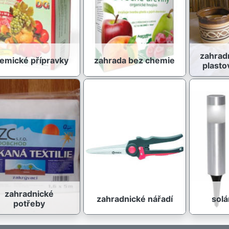
zahrad
emické přípravky
zahrada bez chemie
plasto
zahradnické
zahradnické nářadí
solá
potřeby