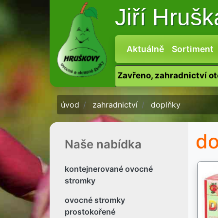
Jiří Hruš
Aktuálně
Sortiment
Zavřeno, zahradnictví o
úvod
zahradnictví
doplňky
do
Naše nabídka
kontejnerované ovocné
stromky
ovocné stromky
prostokořené