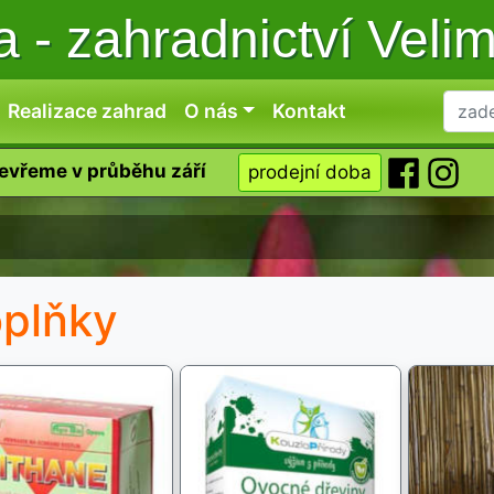
ka
-
zahradnictví Veli
Realizace zahrad
O nás
Kontakt
tevřeme v průběhu září
prodejní doba
plňky