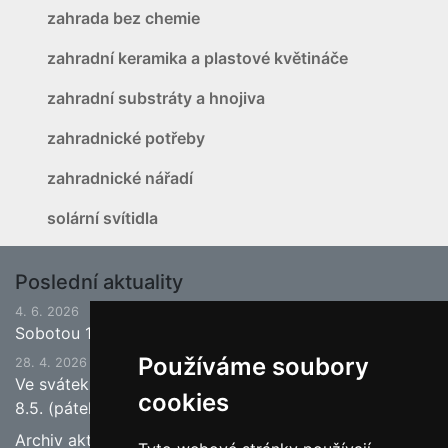
zahrada bez chemie
zahradní keramika a plastové květináče
zahradní substráty a hnojiva
zahradnické potřeby
zahradnické nářadí
solární svítidla
Poslední aktuality
4. 6. 2026
Sobotou 13.6.2026 bude ukončena jarní sezona.
Používáme soubory
28. 4. 2026
Ve svátek 1.5. (pátek) bude naše prodejna zavřena a
cookies
8.5. (pátek) bude otevřeno.
Archiv aktualit