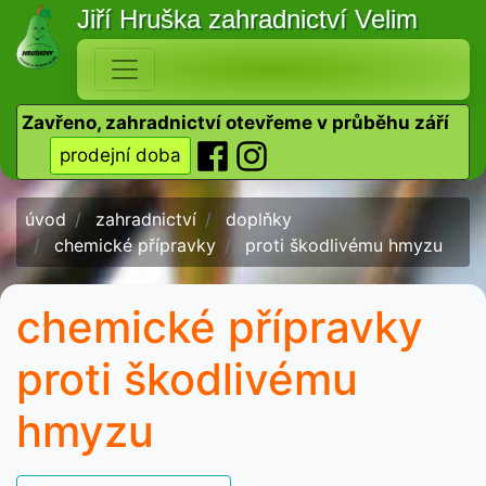
Jiří Hruška
zahradnictví Velim
Zavřeno, zahradnictví otevřeme v průběhu září
prodejní doba
úvod
zahradnictví
doplňky
chemické přípravky
proti škodlivému hmyzu
chemické přípravky
proti škodlivému
hmyzu