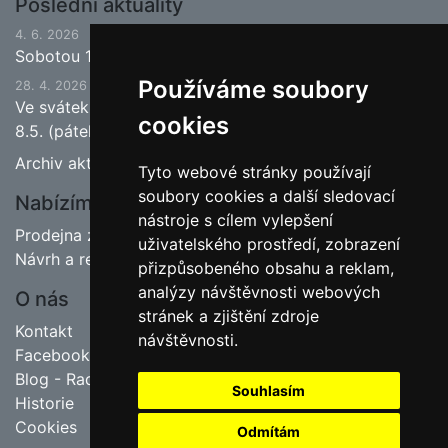
Poslední aktuality
4. 6. 2026
Sobotou 13.6.2026 bude ukončena jarní sezona.
Používáme soubory
28. 4. 2026
Ve svátek 1.5. (pátek) bude naše prodejna zavřena a
cookies
8.5. (pátek) bude otevřeno.
Archiv aktualit
Tyto webové stránky používají
soubory cookies a další sledovací
Nabízíme
nástroje s cílem vylepšení
Prodejna zahradnictví
uživatelského prostředí, zobrazení
Návrh a realizace zahrad
přizpůsobeného obsahu a reklam,
analýzy návštěvnosti webových
O nás
stránek a zjištění zdroje
Kontakt
návštěvnosti.
Facebook
Blog - Rady pro zahrádkáře
Souhlasím
Historie
Cookies
Odmítám