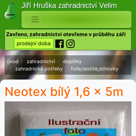
Jiří Hruška
zahradnictví Velim
Zavřeno, zahradnictví otevřeme v průběhu září
prodejní doba
úvod
zahradnictví
doplňky
zahradnické potřeby
folie,textilie,stínovky
Neotex bílý 1,6 x 5m