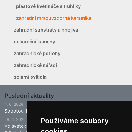
plastové květináče a truhlíky
zahradní mrazuvzdorná keramika
zahradní substráty a hnojiva
dekorační kameny
zahradnické potřeby
zahradnické nářadí
solární svítidla
Poslední aktuality
4. 6. 2026
Sobotou 13.6.2026 bude ukončena jarní sezona.
Používáme soubory
28. 4. 2026
Ve svátek 1.5. (pátek) bude naše prodejna zavřena a
cookies