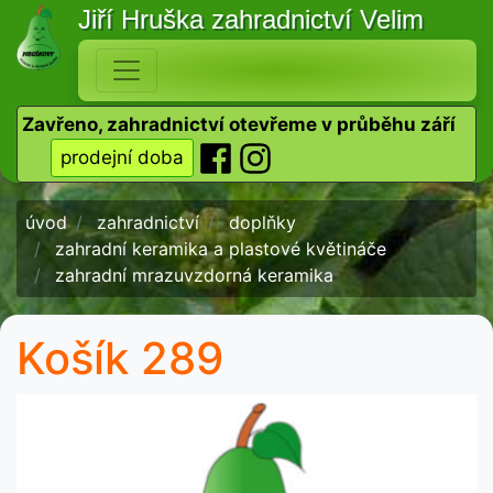
Jiří Hruška
zahradnictví Velim
Zavřeno, zahradnictví otevřeme v průběhu září
prodejní doba
úvod
zahradnictví
doplňky
zahradní keramika a plastové květináče
zahradní mrazuvzdorná keramika
Košík 289