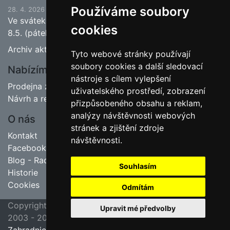
Používáme soubory
28. 4. 2026
Ve svátek 1.5. (pátek) bude naše prodejna zavřena a
cookies
8.5. (pátek) bude otevřeno.
Archiv aktualit
Tyto webové stránky používají
soubory cookies a další sledovací
Nabízíme
nástroje s cílem vylepšení
Prodejna zahradnictví
uživatelského prostředí, zobrazení
Návrh a realizace zahrad
přizpůsobeného obsahu a reklam,
analýzy návštěvnosti webových
O nás
stránek a zjištění zdroje
Kontakt
návštěvnosti.
Facebook
Blog - Rady pro zahrádkáře
Souhlasím
Historie
Cookies
Odmítám
Copyright ©
poslední aktualizace 23. 7. 2026 09:45
Upravit mé předvolby
2003 - 2026
Jipas - tvorba internetových stránek
Zahradnictví Hruška, Velim u Kolína