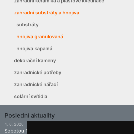
zahradní keramika a plastové květináče
zahradní substráty a hnojiva
substráty
hnojiva granulovaná
hnojiva kapalná
dekorační kameny
zahradnické potřeby
zahradnické nářadí
solární svítidla
Poslední aktuality
4. 6. 2026
Sobotou 13.6.2026 bude ukončena jarní sezona.