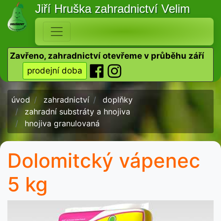
Jiří Hruška
zahradnictví Velim
Zavřeno, zahradnictví otevřeme v průběhu září
prodejní doba
úvod
zahradnictví
doplňky
zahradní substráty a hnojiva
hnojiva granulovaná
Dolomitcký vápenec
5 kg