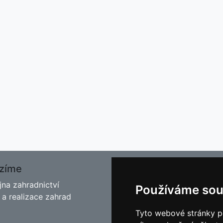
zíme
O nás
jna zahradnictví
Kontakt
Používáme sou
 a realizace zahrad
Facebook
Blog - Rady pro zahrádkář
Tyto webové stránky po
Historie