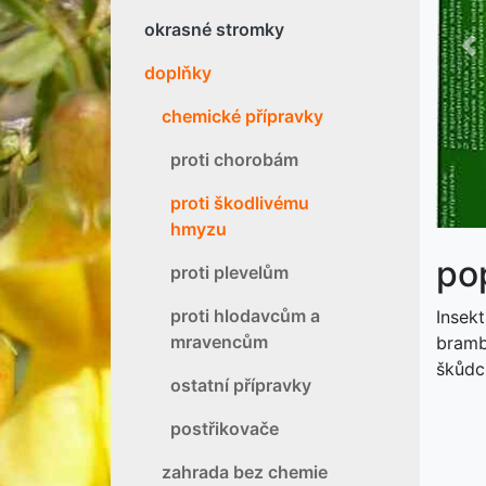
okrasné stromky
P
doplňky
chemické přípravky
proti chorobám
proti škodlivému
hmyzu
po
proti plevelům
proti hlodavcům a
Insekt
mravencům
brambo
škůdců
ostatní přípravky
postřikovače
zahrada bez chemie