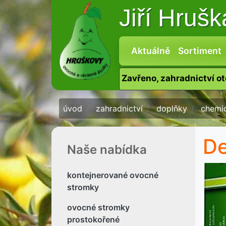
Jiří Hruš
Aktuálně
Sortiment
Zavřeno, zahradnictví o
úvod
zahradnictví
doplňky
chemic
De
Naše nabídka
kontejnerované ovocné
stromky
ovocné stromky
prostokořené