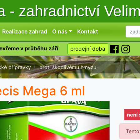
ka
-
zahradnictví Veli
Realizace zahrad
O nás
Kontakt
tevřeme v průběhu září
prodejní doba
ké přípravky
proti škodlivému hmyzu
cis Mega 6 ml
není
Tento