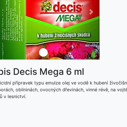
ředchozí
Další
není skladem
pis Decis Mega 6 ml
icidní přípravek typu emulze olej ve vodě k hubení živočišn
rách, obilninách, ovocných dřevinách, vinné révě, na vojtě
 v lesnictví.