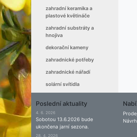
zahradní keramika a
plastové květináče
zahradní substráty a
hnojiva
dekorační kameny
zahradnické potřeby
zahradnické nářadí
solární svítidla
Poslední aktuality
Nabí
4. 6. 2026
Prode
Sobotou 13.6.2026 bude
Návrh
ukončena jarní sezona.
28. 4. 2026