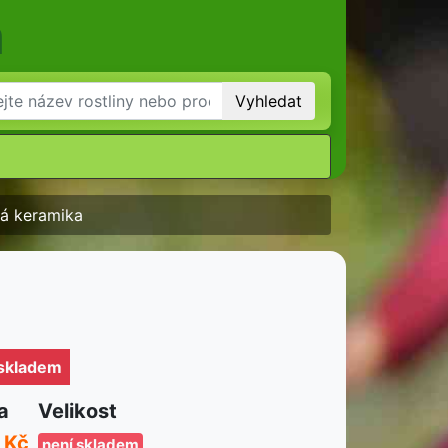
m
Vyhledat
á keramika
 skladem
a
Velikost
 Kč
není skladem