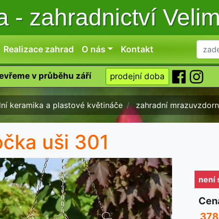
ka
-
zahradnictví Veli
Realizace zahrad
O nás
Kontakt
tevřeme v průběhu září
prodejní doba
ní keramika a plastové květináče
zahradní mrazuvzdorn
čka uši 301
není
Cen
378