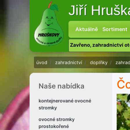
Jiří Hruš
Aktuálně
Sortiment
Zavřeno, zahradnictví o
úvod
zahradnictví
doplňky
zahrad
Čo
Naše nabídka
kontejnerované ovocné
stromky
ovocné stromky
prostokořené