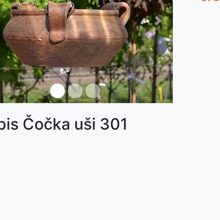
ředchozí
Další
není skladem
pis Čočka uši 301