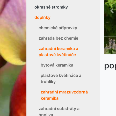
okrasné stromky
P
doplňky
chemické přípravky
zahrada bez chemie
zahradní keramika a
plastové květináče
po
bytová keramika
plastové květináče a
truhlíky
zahradní mrazuvzdorná
keramika
zahradní substráty a
hnojiva