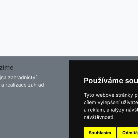
zíme
O nás
jna zahradnictví
Kontakt
Používáme sou
 a realizace zahrad
Facebook
Blog - Rady pro zahrádkář
Tyto webové stránky po
Historie
cílem vylepšení uživat
Cookies
a reklam, analýzy návš
návštěvnosti.
Souhlasím
Odmít