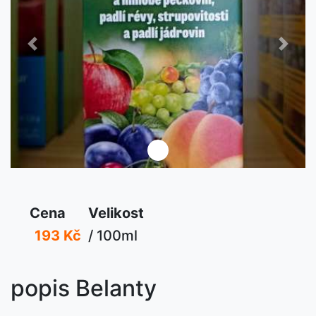
Předchozí
Další
Cena
Velikost
193 Kč
/ 100ml
popis Belanty