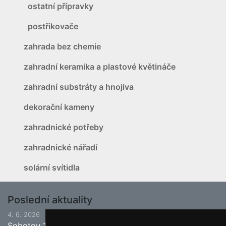
ostatní přípravky
postřikovače
zahrada bez chemie
zahradní keramika a plastové květináče
zahradní substráty a hnojiva
dekorační kameny
zahradnické potřeby
zahradnické nářadí
solární svítidla
Poslední aktuality
4. 6. 2026
Sobotou 13.6.2026 bude ukončena jarní sezona.