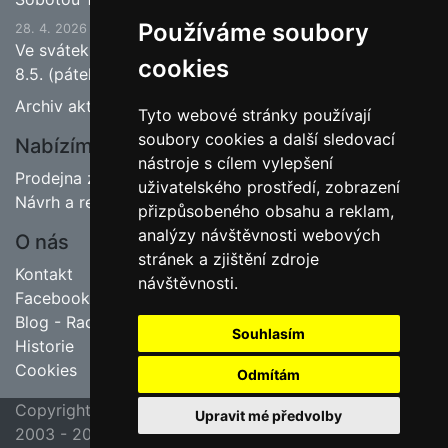
Používáme soubory
28. 4. 2026
Ve svátek 1.5. (pátek) bude naše prodejna zavřena a
cookies
8.5. (pátek) bude otevřeno.
Archiv aktualit
Tyto webové stránky používají
soubory cookies a další sledovací
Nabízíme
nástroje s cílem vylepšení
Prodejna zahradnictví
uživatelského prostředí, zobrazení
Návrh a realizace zahrad
přizpůsobeného obsahu a reklam,
analýzy návštěvnosti webových
O nás
stránek a zjištění zdroje
Kontakt
návštěvnosti.
Facebook
Blog - Rady pro zahrádkáře
Souhlasím
Historie
Cookies
Odmítám
Copyright ©
poslední aktualizace 23. 7. 2026 09:45
Upravit mé předvolby
2003 - 2026
Jipas - tvorba internetových stránek