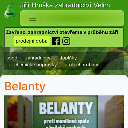
Jiří Hruška
zahradnictví Velim
Zavřeno, zahradnictví otevřeme v průběhu září
prodejní doba
úvod
zahradnictví
doplňky
chemické přípravky
proti chorobám
Belanty