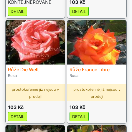
KONTEJNEROVANÉ
103 Kč
DETAIL
DETAIL
Růže Die Welt
Růže France Libre
Rosa
Rosa
prostokořenné již nejsou v
prostokořenné již nejsou v
prodeji
prodeji
103 Kč
103 Kč
DETAIL
DETAIL