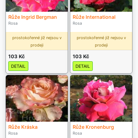
Růže Ingrid Bergman
Růže International
Rosa
Rosa
prostokořenné již nejsou v
prostokořenné již nejsou v
prodeji
prodeji
103 Kč
103 Kč
DETAIL
DETAIL
Růže Kráska
Růže Kronenburg
Rosa
Rosa