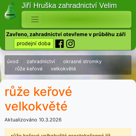
Jiří Hruška
zahradnictví Velim
Zavřeno, zahradnictví otevřeme v průběhu září
prodejní doba
úvod
zahradnictví
okrasné stromky
růže keřové
velkokvěté
růže keřové
velkokvěté
Aktualizováno 10.3.2026
růže keřové velkokvěté prostokořenné již