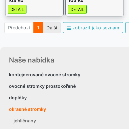
103 Kč
103 Kč
DETAIL
DETAIL
Předchozí
1
Další
zobrazit jako seznam
Naše nabídka
kontejnerované ovocné stromky
ovocné stromky prostokořené
doplňky
okrasné stromky
jehličnany