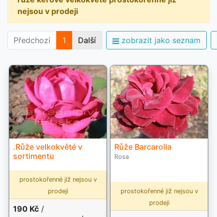
nejsou v prodeji
Předchozí
1
Další
zobrazit jako seznam
.Růže velkokvěté v
Růže Barcarolla
sortimentu
Rosa
prostokořenné již nejsou v
prodeji
prostokořenné již nejsou v
prodeji
190 Kč
/