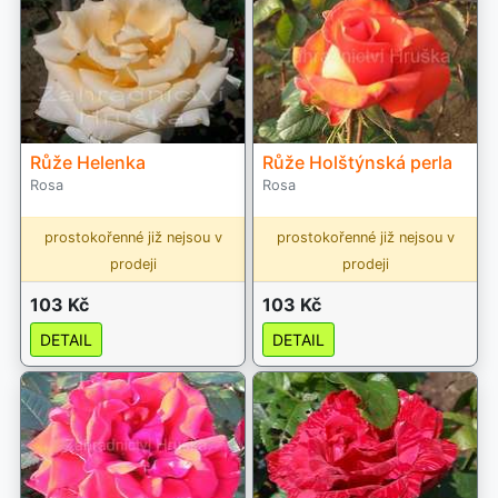
Růže Helenka
Růže Holštýnská perla
Rosa
Rosa
prostokořenné již nejsou v
prostokořenné již nejsou v
prodeji
prodeji
103 Kč
103 Kč
DETAIL
DETAIL