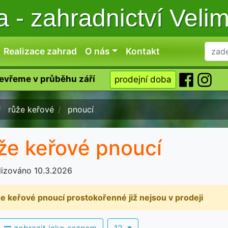
ka
-
zahradnictví Veli
Realizace zahrad
O nás
Kontakt
tevřeme v průběhu září
prodejní doba
růže keřové
pnoucí
že keřové pnoucí
lizováno 10.3.2026
e keřové pnoucí prostokořenné již nejsou v prodeji