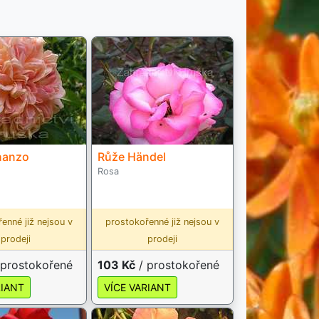
nanzo
Růže Händel
Rosa
enné již nejsou v
prostokořenné již nejsou v
prodeji
prodeji
 prostokořené
103 Kč
/ prostokořené
RIANT
VÍCE VARIANT