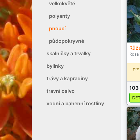
velkokvěté
polyanty
pnoucí
půdopokryvné
Růž
skalničky a trvalky
Rosa
bylinky
pro
trávy a kapradiny
103
travní osivo
DET
vodní a bahenní rostliny