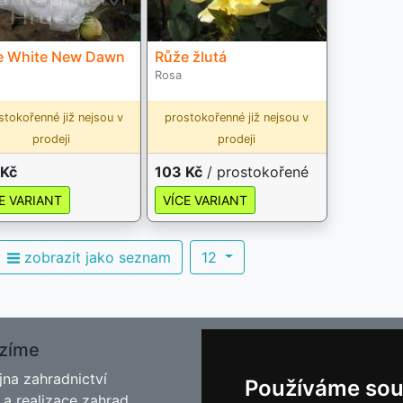
e White New Dawn
Růže žlutá
Rosa
stokořenné již nejsou v
prostokořenné již nejsou v
prodeji
prodeji
 Kč
103 Kč
/ prostokořené
E VARIANT
VÍCE VARIANT
zobrazit jako seznam
12
zíme
O nás
jna zahradnictví
Kontakt
Používáme sou
 a realizace zahrad
Facebook