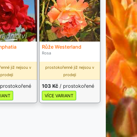
mphatia
Růže Westerland
Rosa
enné již nejsou v
prostokořenné již nejsou v
prodeji
prodeji
 prostokořené
103 Kč
/ prostokořené
RIANT
VÍCE VARIANT