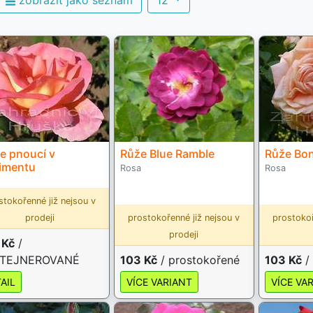
zobrazit jako seznam
12
e pnoucí v
Růže Blue Ramble
Růže Bo
imentu
Rosa
Rosa
stokořenné již nejsou v
prodeji
prostokořenné již nejsou v
prostokoř
prodeji
 Kč
/
TEJNEROVANÉ
103 Kč
/ prostokořené
103 Kč
/
AIL
VÍCE VARIANT
VÍCE VA