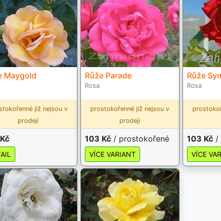
e Maygold
Růže Parade
Růže Sy
Rosa
Rosa
stokořenné již nejsou v
prostokořenné již nejsou v
prostokoř
prodeji
prodeji
 Kč
103 Kč
/ prostokořené
103 Kč
/
AIL
VÍCE VARIANT
VÍCE VA