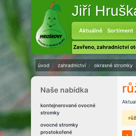
Jiří Hruš
Aktuálně
Sortiment
Zavřeno, zahradnictví o
úvod
zahradnictví
okrasné stromky
rů
Naše nabídka
Aktua
kontejnerované ovocné
stromky
růž
ovocné stromky
prostokořené