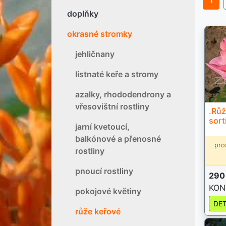
1
doplňky
okrasné stromky
jehličnany
listnaté keře a stromy
azalky, rhododendrony a
vřesovištní rostliny
.Růž
sort
jarní kvetoucí,
balkónové a přenosné
pro
rostliny
pnoucí rostliny
290
KON
pokojové květiny
DET
růže keřové