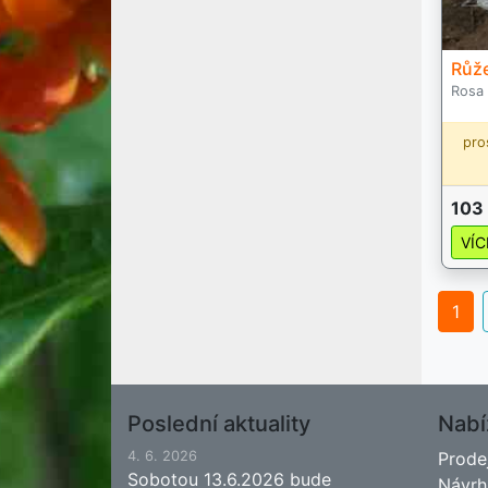
Růž
Rosa
pro
103
VÍC
1
Poslední aktuality
Nabí
4. 6. 2026
Prode
Sobotou 13.6.2026 bude
Návrh