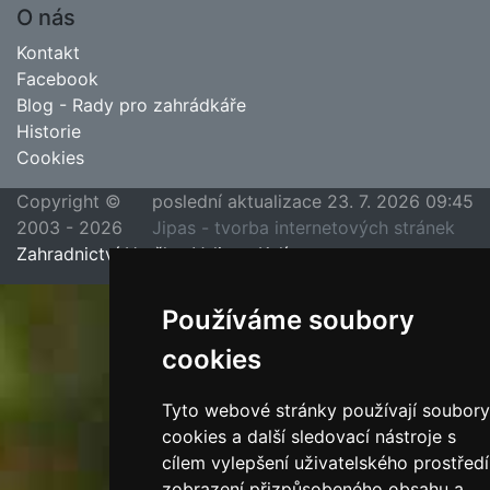
O nás
Kontakt
Facebook
Blog - Rady pro zahrádkáře
Historie
Cookies
Copyright ©
poslední aktualizace 23. 7. 2026 09:45
2003 - 2026
Jipas - tvorba internetových stránek
Zahradnictví Hruška, Velim u Kolína
Používáme soubory
cookies
Tyto webové stránky používají soubory
cookies a další sledovací nástroje s
cílem vylepšení uživatelského prostředí
zobrazení přizpůsobeného obsahu a