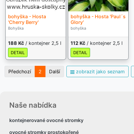
bohyška - Hosta
bohyška - Hosta 'Paul´s
'Cherry Berry'
Glory'
Bohyška
bohyška
188 Kč
/ kontejner 2,5 l
112 Kč
/ kontejner 2,5 l
DETAIL
DETAIL
Předchozí
2
Další
zobrazit jako seznam
Naše nabídka
kontejnerované ovocné stromky
ovocné stromky prostokořené