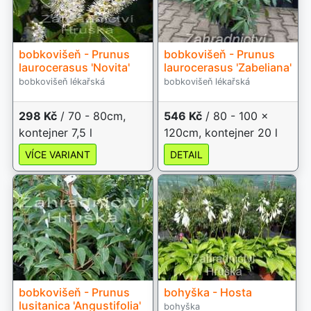
bobkovišeň - Prunus
bobkovišeň - Prunus
laurocerasus 'Novita'
laurocerasus 'Zabeliana'
bobkovišeň lékařská
bobkovišeň lékařská
298 Kč
/ 70 - 80cm,
546 Kč
/ 80 - 100 x
kontejner 7,5 l
120cm, kontejner 20 l
VÍCE VARIANT
DETAIL
bobkovišeň - Prunus
bohyška - Hosta
lusitanica 'Angustifolia'
bohyška