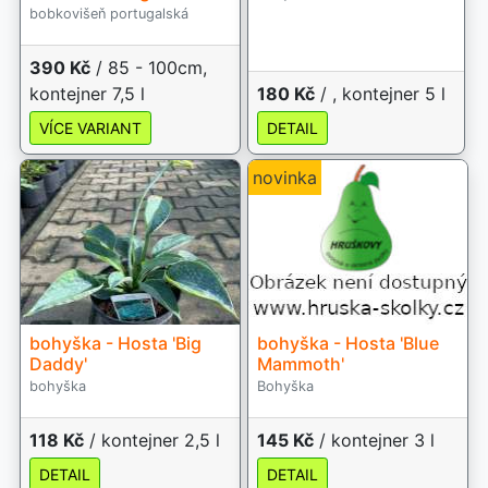
bobkovišeň portugalská
390 Kč
/ 85 - 100cm,
kontejner 7,5 l
180 Kč
/ , kontejner 5 l
VÍCE VARIANT
DETAIL
novinka
bohyška - Hosta 'Big
bohyška - Hosta 'Blue
Daddy'
Mammoth'
bohyška
Bohyška
118 Kč
/ kontejner 2,5 l
145 Kč
/ kontejner 3 l
DETAIL
DETAIL