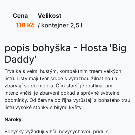
Cena
Velikost
118 Kč
/ kontejner 2,5 l
popis bohyška - Hosta 'Big
Daddy'
Trvalka s velmi hustým, kompaktním trsem velkých
listů. Listy mají tvar srdce s výraznou žilnatinou a
zbarvují se do modra. Čím starší je rostlina, tím
intenzivnější je zbarvení pokud á správné světelné
podmínky. Od června do října vyrůstají z bohatého trsu
listů vysoké stonky s bílými květy.
Nároky:
Bohyšky vyžadují vlhčí, nevysychavou půdu s