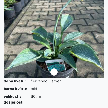
Předchozí
Další
doba květu:
červenec - srpen
barva květu:
bílá
velikost v
60cm
dospělosti: