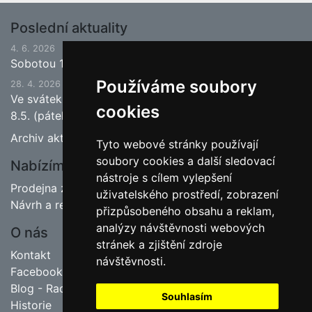
Poslední aktuality
4. 6. 2026
Sobotou 13.6.2026 bude ukončena jarní sezona.
Používáme soubory
28. 4. 2026
Ve svátek 1.5. (pátek) bude naše prodejna zavřena a
cookies
8.5. (pátek) bude otevřeno.
Archiv aktualit
Tyto webové stránky používají
soubory cookies a další sledovací
Nabízíme
nástroje s cílem vylepšení
Prodejna zahradnictví
uživatelského prostředí, zobrazení
Návrh a realizace zahrad
přizpůsobeného obsahu a reklam,
analýzy návštěvnosti webových
O nás
stránek a zjištění zdroje
Kontakt
návštěvnosti.
Facebook
Blog - Rady pro zahrádkáře
Souhlasím
Historie