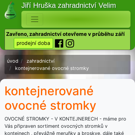
Jiří Hruška
zahradnictví Velim
Zavřeno, zahradnictví otevřeme v průběhu září
prodejní doba
úvod
zahradnictví
kontejnerované ovocné stromky
kontejnerované
ovocné stromky
OVOCNÉ STROMKY - V KONTEJNERECH - máme pro
Vás připraven sortiment ovocných stromků v
kontejnech , převážně meruňky a broskve, dále také