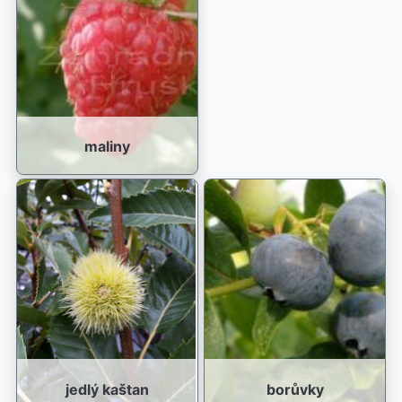
maliny
jedlý kaštan
borůvky