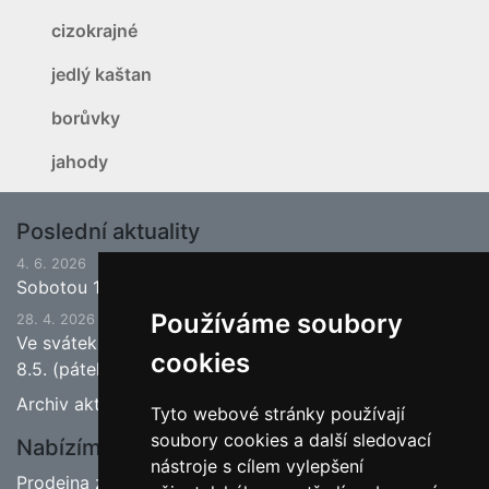
cizokrajné
jedlý kaštan
borůvky
jahody
Poslední aktuality
4. 6. 2026
Sobotou 13.6.2026 bude ukončena jarní sezona.
Používáme soubory
28. 4. 2026
Ve svátek 1.5. (pátek) bude naše prodejna zavřena a
cookies
8.5. (pátek) bude otevřeno.
Archiv aktualit
Tyto webové stránky používají
soubory cookies a další sledovací
Nabízíme
nástroje s cílem vylepšení
Prodejna zahradnictví