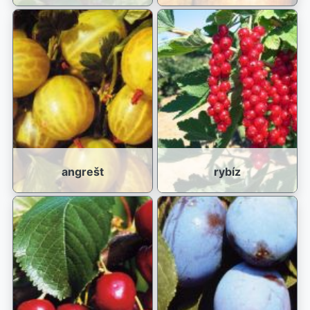
angrešt
rybíz