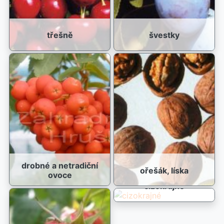
třešně
švestky
drobné a netradiční
ořešák, líska
ovoce
cizokrajné