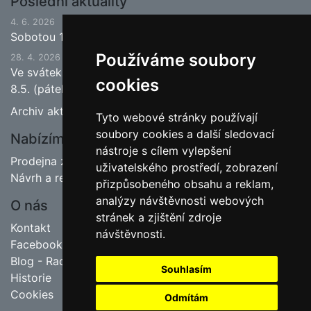
Poslední aktuality
4. 6. 2026
Sobotou 13.6.2026 bude ukončena jarní sezona.
Používáme soubory
28. 4. 2026
Ve svátek 1.5. (pátek) bude naše prodejna zavřena a
cookies
8.5. (pátek) bude otevřeno.
Archiv aktualit
Tyto webové stránky používají
soubory cookies a další sledovací
Nabízíme
nástroje s cílem vylepšení
Prodejna zahradnictví
uživatelského prostředí, zobrazení
Návrh a realizace zahrad
přizpůsobeného obsahu a reklam,
analýzy návštěvnosti webových
O nás
stránek a zjištění zdroje
Kontakt
návštěvnosti.
Facebook
Blog - Rady pro zahrádkáře
Souhlasím
Historie
Cookies
Odmítám