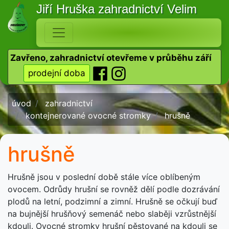
Jiří Hruška
zahradnictví Velim
Zavřeno, zahradnictví otevřeme v průběhu září
prodejní doba
úvod
zahradnictví
kontejnerované ovocné stromky
hrušně
hrušně
Hrušně jsou v poslední době stále více oblíbeným
ovocem. Odrůdy hrušní se rovněž dělí podle dozrávání
plodů na letní, podzimní a zimní. Hrušně se očkují buď
na bujnější hrušňový semenáč nebo slaběji vzrůstnější
kdouli. Ovocné stromky hrušní pěstované na kdouli se