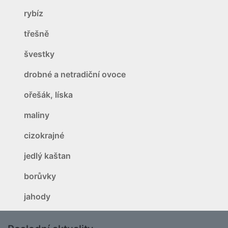
rybíz
třešně
švestky
drobné a netradiční ovoce
ořešák, líska
maliny
cizokrajné
jedlý kaštan
borůvky
jahody