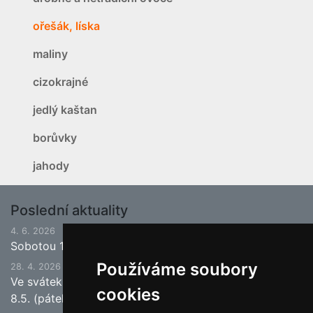
ořešák, líska
maliny
cizokrajné
jedlý kaštan
borůvky
jahody
Poslední aktuality
4. 6. 2026
Sobotou 13.6.2026 bude ukončena jarní sezona.
Používáme soubory
28. 4. 2026
Ve svátek 1.5. (pátek) bude naše prodejna zavřena a
cookies
8.5. (pátek) bude otevřeno.