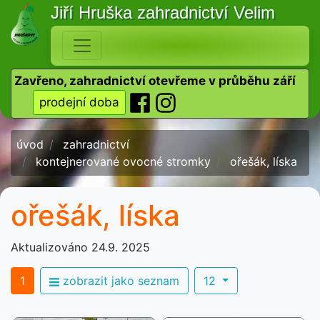
Jiří Hruška
zahradnictví Velim
Zavřeno, zahradnictví otevřeme v průběhu září
prodejní doba
úvod
zahradnictví
kontejnerované ovocné stromky
ořešák, líska
ořešák, líska
Aktualizováno 24.9. 2025
1
zobrazit jako seznam
12