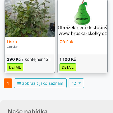
Líska
Ořešák
Corylus
290 Kč
/ kontejner 15 l
1 100 Kč
DETAIL
DETAIL
1
zobrazit jako seznam
12
Naše nabídka