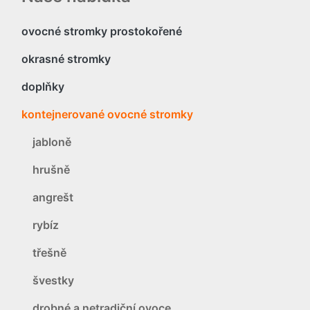
ovocné stromky prostokořené
okrasné stromky
doplňky
kontejnerované ovocné stromky
jabloně
hrušně
angrešt
rybíz
třešně
švestky
drobné a netradiční ovoce