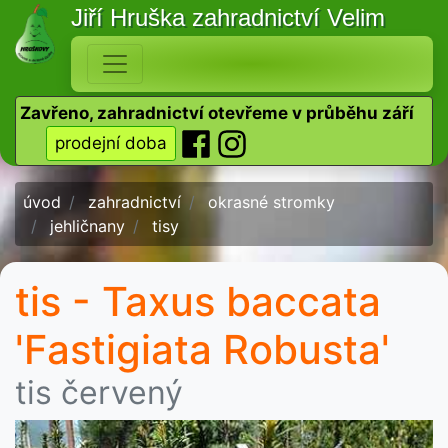
Jiří Hruška
zahradnictví Velim
Zavřeno, zahradnictví otevřeme v průběhu září
prodejní doba
úvod
zahradnictví
okrasné stromky
jehličnany
tisy
tis - Taxus baccata
'Fastigiata Robusta'
tis červený