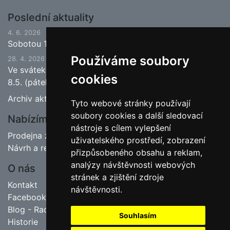
Poslední aktuality
4. 6. 2026
Sobotou 13.6.2026 bude ukončena jarní sezona.
Používáme soubory
28. 4. 2026
Ve svátek 1.5. (pátek) bude naše prodejna zavřena a
cookies
8.5. (pátek) bude otevřeno.
Archiv aktualit
Tyto webové stránky používají
soubory cookies a další sledovací
Nabízíme
nástroje s cílem vylepšení
Prodejna zahradnictví
uživatelského prostředí, zobrazení
Návrh a realizace zahrad
přizpůsobeného obsahu a reklam,
analýzy návštěvnosti webových
O nás
stránek a zjištění zdroje
Kontakt
návštěvnosti.
Facebook
Blog - Rady pro zahrádkáře
Souhlasím
Historie