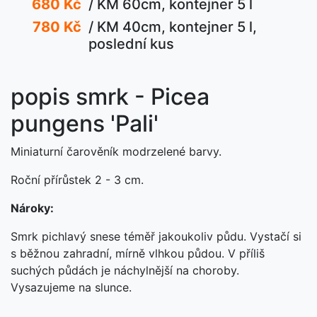
680 Kč
/ KM 60cm, kontejner 5 l
780 Kč
/ KM 40cm, kontejner 5 l,
poslední kus
popis smrk - Picea
pungens 'Pali'
Miniaturní čarověník modrzelené barvy.
Roční přírůstek 2 - 3 cm.
Nároky:
Smrk pichlavý snese téměř jakoukoliv půdu. Vystačí si
s běžnou zahradní, mírně vlhkou půdou. V příliš
suchých půdách je náchylnější na choroby.
Vysazujeme na slunce.