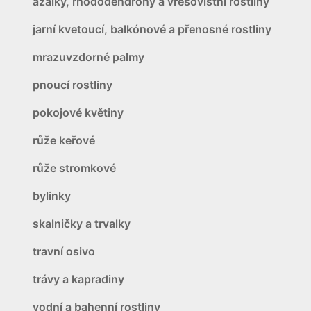
azalky, rhododendrony a vřesovištní rostliny
jarní kvetoucí, balkónové a přenosné rostliny
mrazuvzdorné palmy
pnoucí rostliny
pokojové květiny
růže keřové
růže stromkové
bylinky
skalničky a trvalky
travní osivo
trávy a kapradiny
vodní a bahenní rostliny