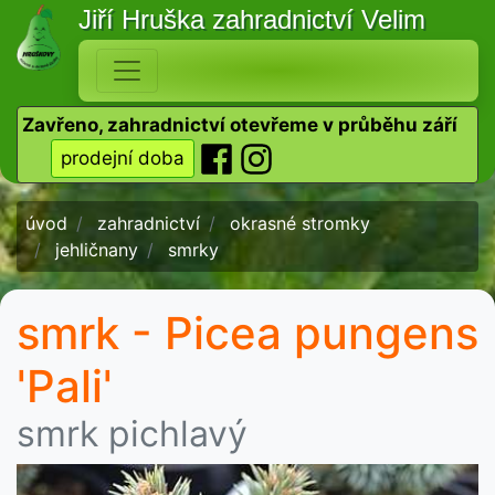
Jiří Hruška
zahradnictví Velim
Zavřeno, zahradnictví otevřeme v průběhu září
prodejní doba
úvod
zahradnictví
okrasné stromky
jehličnany
smrky
smrk - Picea pungens
'Pali'
smrk pichlavý