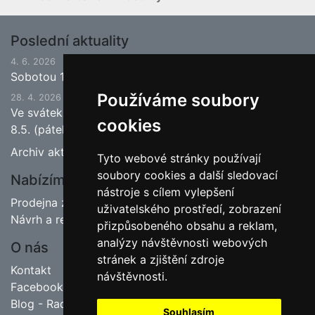
Poslední aktuality
4. 6. 2026
Sobotou 13.6.2026 bude ukončena jarní sezona.
Používáme soubory
28. 4. 2026
Ve svátek 1.5. (pátek) bude naše prodejna zavřena a
cookies
8.5. (pátek) bude otevřeno.
Archiv aktualit
Tyto webové stránky používají
soubory cookies a další sledovací
Nabízíme
nástroje s cílem vylepšení
Prodejna zahradnictví
uživatelského prostředí, zobrazení
Návrh a realizace zahrad
přizpůsobeného obsahu a reklam,
analýzy návštěvnosti webových
O nás
stránek a zjištění zdroje
Kontakt
návštěvnosti.
Facebook
Blog - Rady pro zahrádkáře
Souhlasím