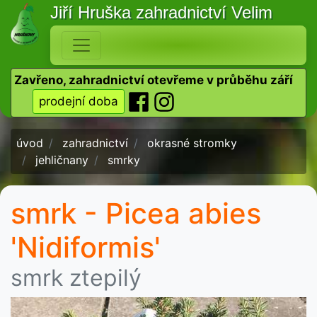
Jiří Hruška
zahradnictví Velim
Zavřeno, zahradnictví otevřeme v průběhu září
prodejní doba
úvod
zahradnictví
okrasné stromky
jehličnany
smrky
smrk - Picea abies
'Nidiformis'
smrk ztepilý