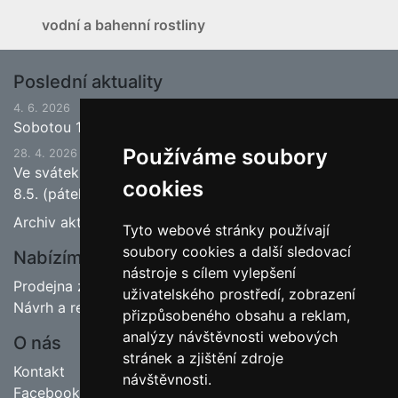
vodní a bahenní rostliny
Poslední aktuality
4. 6. 2026
Sobotou 13.6.2026 bude ukončena jarní sezona.
Používáme soubory
28. 4. 2026
Ve svátek 1.5. (pátek) bude naše prodejna zavřena a
cookies
8.5. (pátek) bude otevřeno.
Archiv aktualit
Tyto webové stránky používají
soubory cookies a další sledovací
Nabízíme
nástroje s cílem vylepšení
Prodejna zahradnictví
uživatelského prostředí, zobrazení
Návrh a realizace zahrad
přizpůsobeného obsahu a reklam,
analýzy návštěvnosti webových
O nás
stránek a zjištění zdroje
Kontakt
návštěvnosti.
Facebook