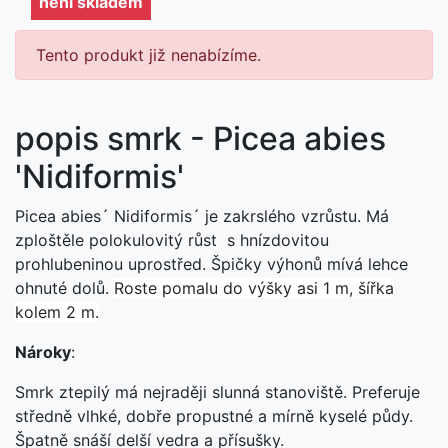
není skladem
Tento produkt již nenabízíme.
popis smrk - Picea abies
'Nidiformis'
Picea abies´ Nidiformis´ je zakrslého vzrůstu. Má
zploštěle polokulovitý růst s hnízdovitou
prohlubeninou uprostřed. Špičky výhonů mívá lehce
ohnuté dolů.
Roste pomalu do výšky asi 1 m, šířka
kolem 2 m.
Nároky
:
Smrk ztepilý má nejraději slunná stanoviště. Preferuje
středně vlhké, dobře propustné a mírně kyselé půdy.
Špatně snáší delší vedra a přísušky.