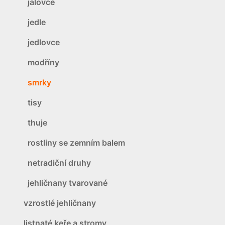
jalovce
jedle
jedlovce
modříny
smrky
tisy
thuje
rostliny se zemním balem
netradiční druhy
jehličnany tvarované
vzrostlé jehličnany
listnaté keře a stromy