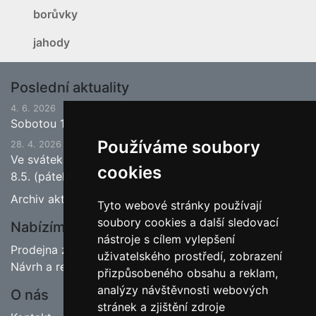
borůvky
jahody
Poslední aktuality
4. 6. 2026
Sobotou 13.6.2026 bude ukončena jarní sezona.
Používáme soubory
28. 4. 2026
Ve svátek 1.5. (pátek) bude naše prodejna zavřena a
cookies
8.5. (pátek) bude otevřeno.
Archiv aktualit
Tyto webové stránky používají
soubory cookies a další sledovací
Nabízíme
nástroje s cílem vylepšení
Prodejna zahradnictví
uživatelského prostředí, zobrazení
Návrh a realizace zahrad
přizpůsobeného obsahu a reklam,
analýzy návštěvnosti webových
O nás
stránek a zjištění zdroje