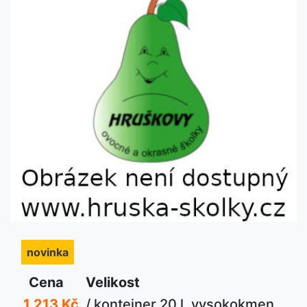
novinka
novinka
Cena
Velikost
1 213 Kč
/ kontejner 20 l, vysokokmen