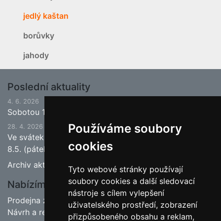
jedlý kaštan
borůvky
jahody
Poslední aktuality
4. 6. 2026
Sobotou 13.6.2026 bude ukončena jarní sezona.
Používáme soubory
28. 4. 2026
Ve svátek 1.5. (pátek) bude naše prodejna zavřena a
cookies
8.5. (pátek) bude otevřeno.
Archiv aktualit
Tyto webové stránky používají
soubory cookies a další sledovací
Nabízíme
nástroje s cílem vylepšení
Prodejna zahradnictví
uživatelského prostředí, zobrazení
Návrh a realizace zahrad
přizpůsobeného obsahu a reklam,