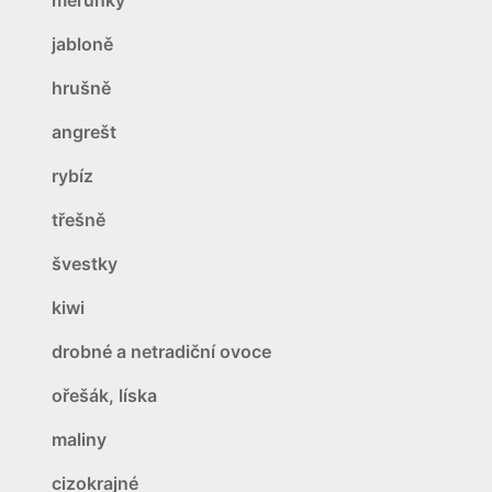
jabloně
hrušně
angrešt
rybíz
třešně
švestky
kiwi
drobné a netradiční ovoce
ořešák, líska
maliny
cizokrajné