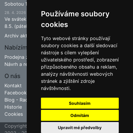
Sobotou 13.6.2026 bude ukončena jarní sezona.
Používáme soubory
28. 4. 2026
Ve svátek 1.5. (pátek) bude naše prodejna zavřena a
cookies
8.5. (pátek) bude otevřeno.
Archiv aktualit
Tyto webové stránky používají
soubory cookies a další sledovací
Nabízíme
nástroje s cílem vylepšení
Prodejna zahradnictví
uživatelského prostředí, zobrazení
Návrh a realizace zahrad
přizpůsobeného obsahu a reklam,
analýzy návštěvnosti webových
O nás
stránek a zjištění zdroje
Kontakt
návštěvnosti.
Facebook
Blog - Rady pro zahrádkáře
Souhlasím
Historie
Cookies
Odmítám
Copyright ©
poslední aktualizace 23. 7. 2026 09:45
Upravit mé předvolby
2003 - 2026
Jipas - tvorba internetových stránek