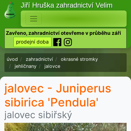
Jiří Hruška
zahradnictví Velim
Zavřeno, zahradnictví otevřeme v průběhu září
prodejní doba
úvod
zahradnictví
okrasné stromky
jehličnany
jalovce
jalovec - Juniperus
sibirica 'Pendula'
jalovec sibiřský