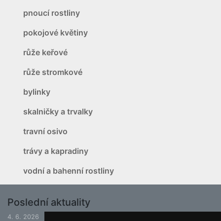
pnoucí rostliny
pokojové květiny
růže keřové
růže stromkové
bylinky
skalničky a trvalky
travní osivo
trávy a kapradiny
vodní a bahenní rostliny
Poslední aktuality
4. 6. 2026