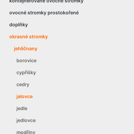
kontejnerované ovocné stromky
ovocné stromky prostokořené
doplňky
okrasné stromky
jehličnany
borovice
cypřišky
cedry
jalovce
jedle
jedlovce
modříny