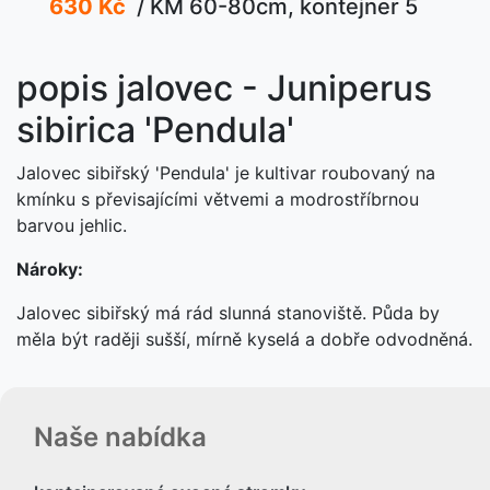
630 Kč
/ KM 60-80cm, kontejner 5
popis jalovec - Juniperus
sibirica 'Pendula'
Jalovec sibiřský 'Pendula' je kultivar roubovaný na
kmínku s převisajícími větvemi a modrostříbrnou
barvou jehlic.
Nároky:
Jalovec sibiřský má rád slunná stanoviště. Půda by
měla být raději sušší, mírně kyselá a dobře odvodněná.
Naše nabídka