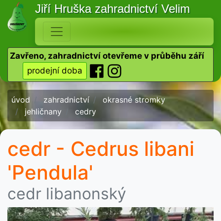
Jiří Hruška
zahradnictví Velim
Zavřeno, zahradnictví otevřeme v průběhu září
prodejní doba
úvod
zahradnictví
okrasné stromky
jehličnany
cedry
cedr - Cedrus libani
'Pendula'
cedr libanonský