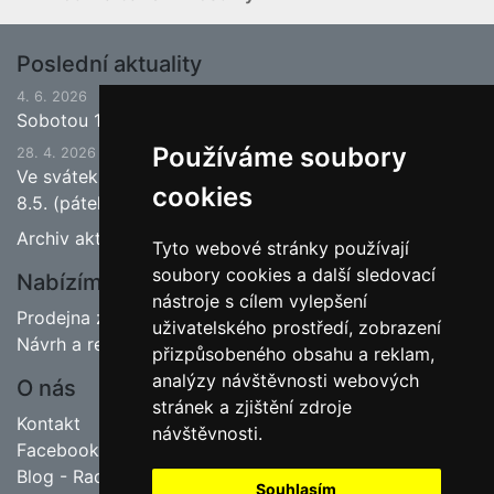
Poslední aktuality
4. 6. 2026
Sobotou 13.6.2026 bude ukončena jarní sezona.
Používáme soubory
28. 4. 2026
Ve svátek 1.5. (pátek) bude naše prodejna zavřena a
cookies
8.5. (pátek) bude otevřeno.
Archiv aktualit
Tyto webové stránky používají
soubory cookies a další sledovací
Nabízíme
nástroje s cílem vylepšení
Prodejna zahradnictví
uživatelského prostředí, zobrazení
Návrh a realizace zahrad
přizpůsobeného obsahu a reklam,
analýzy návštěvnosti webových
O nás
stránek a zjištění zdroje
Kontakt
návštěvnosti.
Facebook
Blog - Rady pro zahrádkáře
Souhlasím