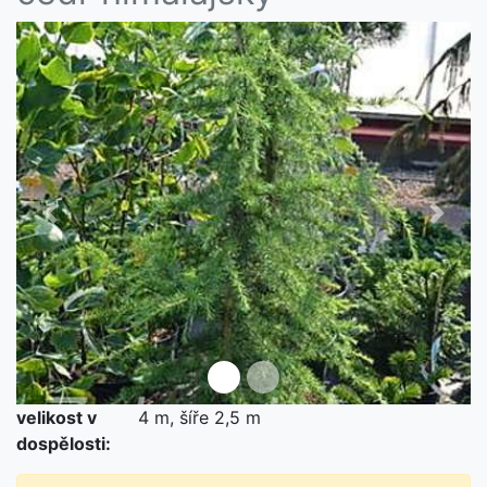
Předchozí
Další
velikost v
4 m, šíře 2,5 m
dospělosti: