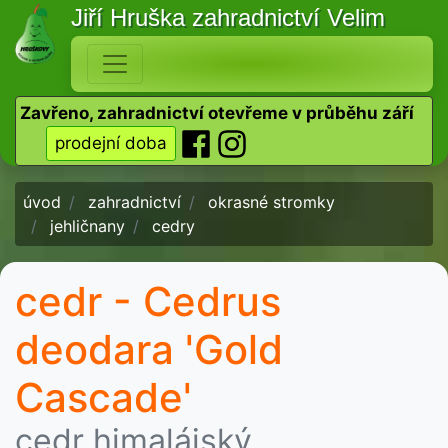
Jiří Hruška
zahradnictví Velim
Zavřeno, zahradnictví otevřeme v průběhu září
prodejní doba
úvod
zahradnictví
okrasné stromky
jehličnany
cedry
cedr - Cedrus
deodara 'Gold
Cascade'
cedr himalájský