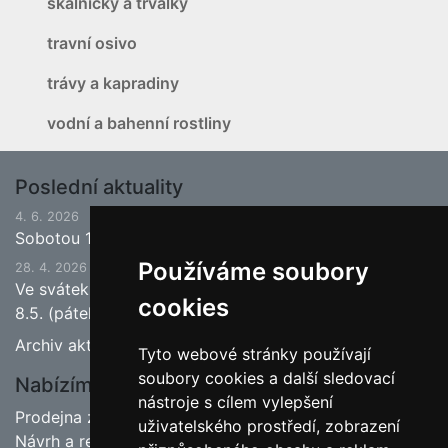
skalničky a trvalky
travní osivo
trávy a kapradiny
vodní a bahenní rostliny
Poslední aktuality
4. 6. 2026
Sobotou 13.6.2026 bude ukončena jarní sezona.
Používáme soubory
28. 4. 2026
Ve svátek 1.5. (pátek) bude naše prodejna zavřena a
cookies
8.5. (pátek) bude otevřeno.
Archiv aktualit
Tyto webové stránky používají
soubory cookies a další sledovací
Nabízíme
nástroje s cílem vylepšení
Prodejna zahradnictví
uživatelského prostředí, zobrazení
Návrh a realizace zahrad