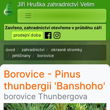
Jiří Hruška
zahradnictví Velim
Zavřeno, zahradnictví otevřeme v průběhu září
prodejní doba
úvod
zahradnictví
okrasné stromky
jehličnany
borovice
Borovice - Pinus
thunbergii 'Banshoho'
borovice Thunbergova