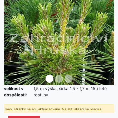
Předchozí
Další
velikost v
1,5 m výška, šířka 1,5 - 1,7 m 15ti leté
není skladem
dospělosti:
rostliny
web. stránky nejsou aktualizované. Na aktualizaci se pracuje.