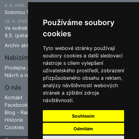
4. 6. 2026
Sobotou 13.6.2026 bude ukončena jarní sezona.
Používáme soubory
28. 4. 2026
Ve svátek 1.5. (pátek) bude naše prodejna zavřena a
cookies
8.5. (pátek) bude otevřeno.
Archiv aktualit
Tyto webové stránky používají
soubory cookies a další sledovací
Nabízíme
nástroje s cílem vylepšení
Prodejna zahradnictví
uživatelského prostředí, zobrazení
Návrh a realizace zahrad
přizpůsobeného obsahu a reklam,
analýzy návštěvnosti webových
O nás
stránek a zjištění zdroje
Kontakt
návštěvnosti.
Facebook
Blog - Rady pro zahrádkáře
Souhlasím
Historie
Cookies
Odmítám