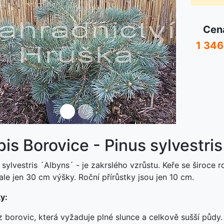
Cen
1 346
ředchozí
Další
is Borovice - Pinus sylvestris
sylvestris ´Albyns´ - je zakrslého vzrůstu. Keře se široce 
 ale jen 30 cm výšky. Roční přírůstky jsou jen 10 cm.
y:
 z borovic, která vyžaduje plné slunce a celkově sušší půd