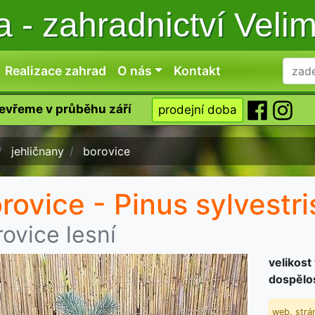
ka
-
zahradnictví Veli
Realizace zahrad
O nás
Kontakt
tevřeme v průběhu září
prodejní doba
jehličnany
borovice
rovice - Pinus sylvestri
ovice lesní
velikost
dospělos
web. strán