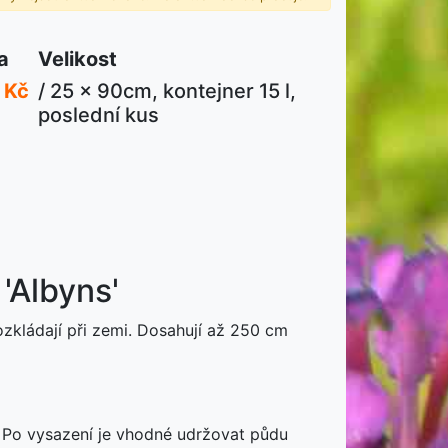
a
Velikost
 Kč
/ 25 x 90cm, kontejner 15 l,
poslední kus
 'Albyns'
rozkládají při zemi. Dosahují až 250 cm
y. Po vysazení je vhodné udržovat půdu