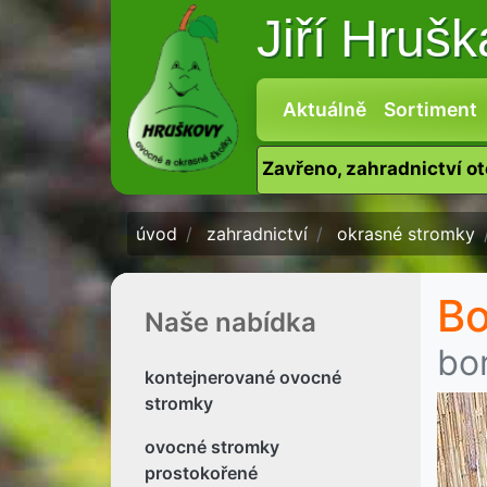
Jiří Hruš
Aktuálně
Sortiment
Zavřeno, zahradnictví o
úvod
zahradnictví
okrasné stromky
Bo
Naše nabídka
bor
kontejnerované ovocné
stromky
ovocné stromky
prostokořené