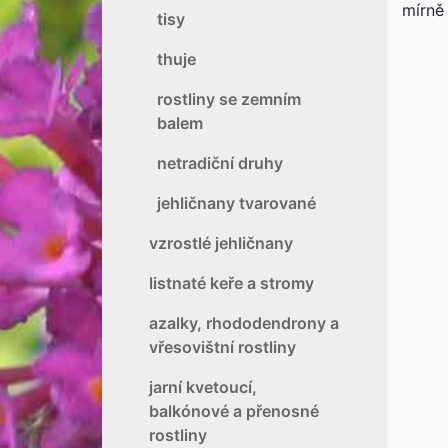
mírně
tisy
thuje
rostliny se zemním
balem
netradiční druhy
jehličnany tvarované
vzrostlé jehličnany
listnaté keře a stromy
azalky, rhododendrony a
vřesovištní rostliny
jarní kvetoucí,
balkónové a přenosné
rostliny