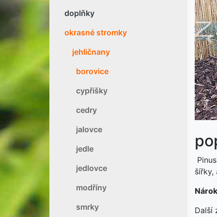
doplňky
okrasné stromky
P
jehličnany
borovice
cypřišky
cedry
jalovce
pop
jedle
Pinus 
jedlovce
šířky,
modříny
Nárok
smrky
Další