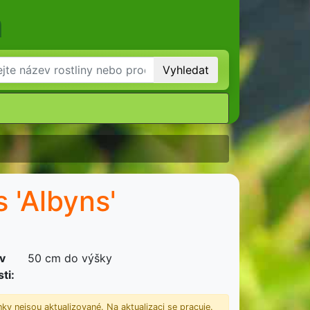
m
Vyhledat
s 'Albyns'
 v
50 cm do výšky
ti:
ky nejsou aktualizované. Na aktualizaci se pracuje.