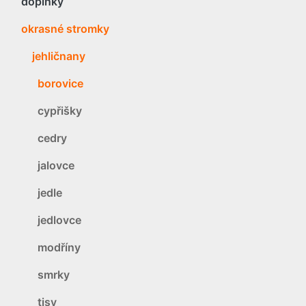
doplňky
okrasné stromky
jehličnany
borovice
cypřišky
cedry
jalovce
jedle
jedlovce
modříny
smrky
tisy