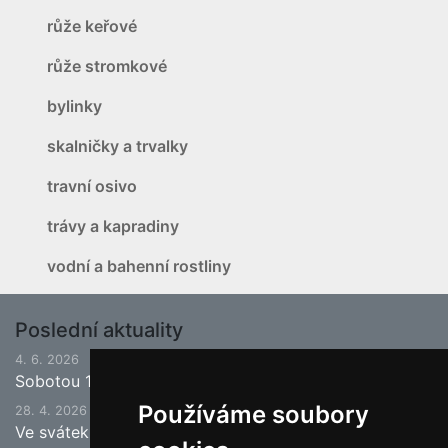
růže keřové
růže stromkové
bylinky
skalničky a trvalky
travní osivo
trávy a kapradiny
vodní a bahenní rostliny
Poslední aktuality
4. 6. 2026
Sobotou 13.6.2026 bude ukončena jarní sezona.
Používáme soubory
28. 4. 2026
Ve svátek 1.5. (pátek) bude naše prodejna zavřena a