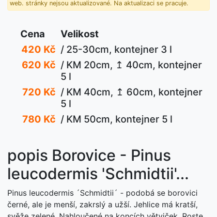
web. stránky nejsou aktualizované. Na aktualizaci se pracuje.
Cena
Velikost
420 Kč
/ 25-30cm, kontejner 3 l
620 Kč
/ KM 20cm, ↥ 40cm, kontejner
5 l
720 Kč
/ KM 40cm, ↥ 60cm, kontejner
5 l
780 Kč
/ KM 50cm, kontejner 5 l
popis Borovice - Pinus
leucodermis 'Schmidtii'...
Pinus leucodermis ´Schmidtii´ - podobá se borovici
černé, ale je menší, zakrslý a užší. Jehlice má kratší,
svěže zelené, Nahloučené na koncích větviček. Roste