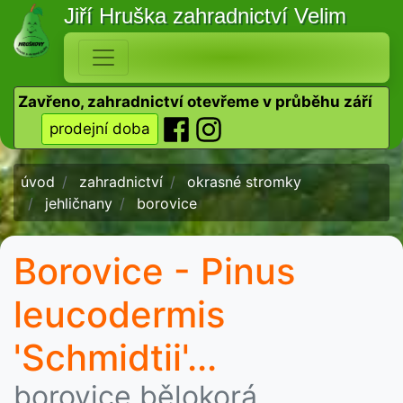
Jiří Hruška
zahradnictví Velim
Zavřeno, zahradnictví otevřeme v průběhu září
prodejní doba
úvod
zahradnictví
okrasné stromky
jehličnany
borovice
Borovice - Pinus
leucodermis
'Schmidtii'...
borovice bělokorá