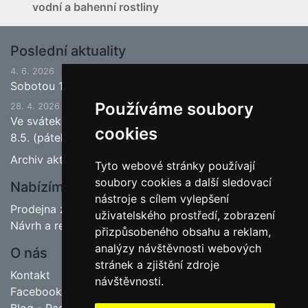
vodní a bahenní rostliny
Poslední aktuality
4. 6. 2026
Sobotou 13.6.2026 bude ukončena jarní sezona.
Používáme soubory
28. 4. 2026
Ve svátek 1.5. (pátek) bude naše prodejna zavřena a
cookies
8.5. (pátek) bude otevřeno.
Archiv aktualit
Tyto webové stránky používají
soubory cookies a další sledovací
Nabízíme
nástroje s cílem vylepšení
Prodejna zahradnictví
uživatelského prostředí, zobrazení
Návrh a realizace zahrad
přizpůsobeného obsahu a reklam,
analýzy návštěvnosti webových
O nás
stránek a zjištění zdroje
Kontakt
návštěvnosti.
Facebook
Blog - Rady pro zahrádkáře