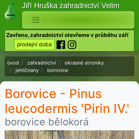
Jiří Hruška
zahradnictví Velim
Zavřeno, zahradnictví otevřeme v průběhu září
prodejní doba
úvod
zahradnictví
okrasné stromky
jehličnany
borovice
Borovice - Pinus
leucodermis 'Pirin IV.'
borovice bělokorá