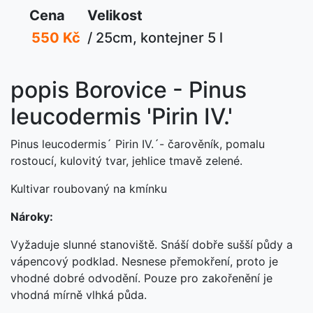
Cena
Velikost
550 Kč
/ 25cm, kontejner 5 l
popis Borovice - Pinus
leucodermis 'Pirin IV.'
Pinus leucodermis´ Pirin IV.´- čarověník, pomalu
rostoucí, kulovitý tvar, jehlice tmavě zelené.
Kultivar roubovaný na kmínku
Nároky:
Vyžaduje slunné stanoviště. Snáší dobře sušší půdy a
vápencový podklad. Nesnese přemokření, proto je
vhodné dobré odvodění. Pouze pro zakořenění je
vhodná mírně vlhká půda.