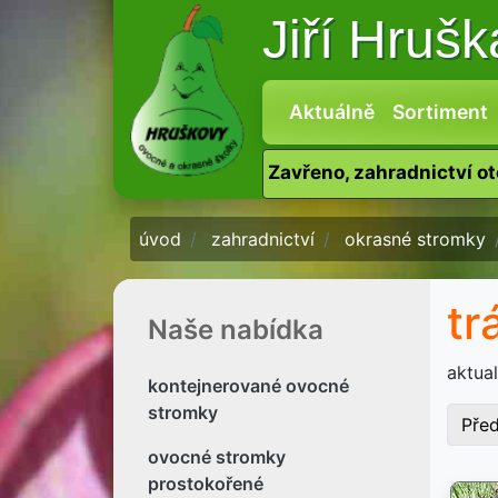
Jiří Hruš
Aktuálně
Sortiment
Zavřeno, zahradnictví o
úvod
zahradnictví
okrasné stromky
tr
Naše nabídka
aktua
kontejnerované ovocné
stromky
Pře
ovocné stromky
prostokořené