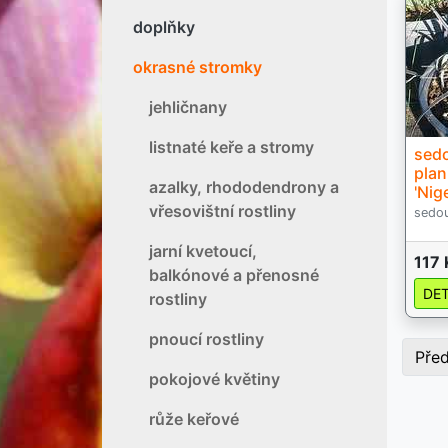
doplňky
okrasné stromky
jehličnany
listnaté keře a stromy
sed
plan
azalky, rhododendrony a
'Nig
vřesovištní rostliny
sedou
jarní kvetoucí,
117 
balkónové a přenosné
DET
rostliny
pnoucí rostliny
Pře
pokojové květiny
růže keřové