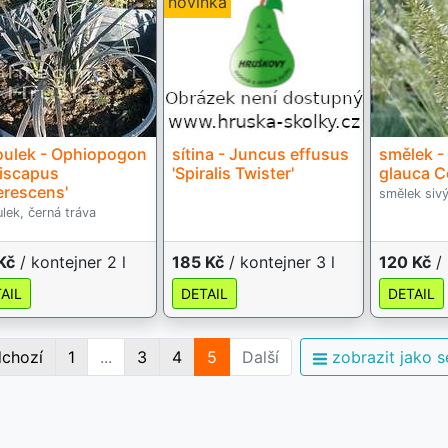
novinka
oulek - Ophiopogon
sítina - Juncus effusus
smělek - 
iscapus
'Spiralis Twister'
glauca C
erescens'
smělek siv
lek, černá tráva
Kč
/ kontejner 2 l
185 Kč
/ kontejner 3 l
120 Kč
/ 
AIL
DETAIL
DETAIL
dchozí
1
...
3
4
5
Další
zobrazit jako 