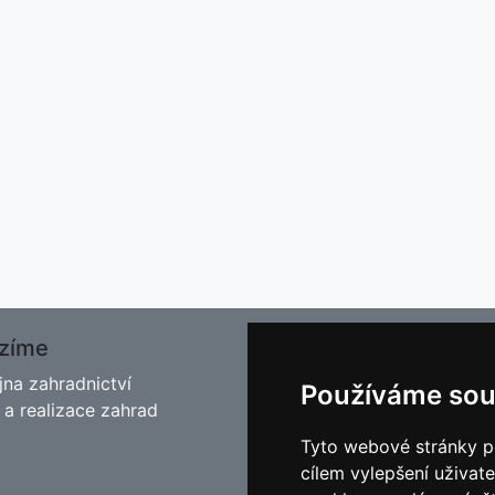
zíme
O nás
jna zahradnictví
Kontakt
Používáme sou
 a realizace zahrad
Facebook
Blog - Rady pro zahrádkář
Tyto webové stránky po
Historie
cílem vylepšení uživat
Cookies