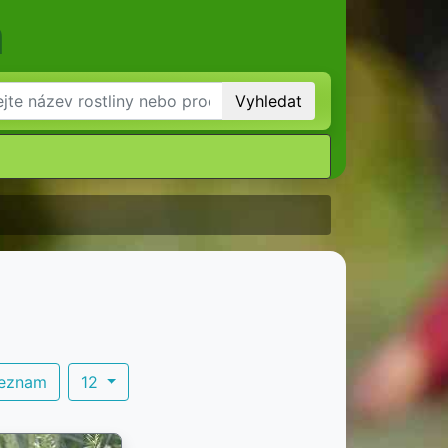
m
Vyhledat
seznam
12