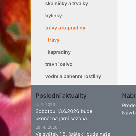
skalničky a trvalky
bylinky
trávy a kapradiny
trávy
kapradiny
travní osivo
vodní a bahenní rostliny
Poslední aktuality
Nabí
4. 6. 2026
Prode
Sobotou 13.6.2026 bude
Návrh
ukončena jarní sezona.
28. 4. 2026
Ve svátek 1.5. (pátek) bude naše