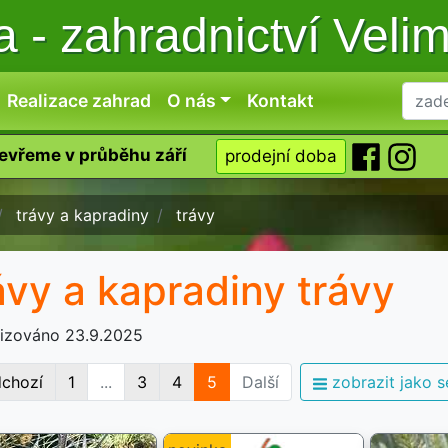
ka
-
zahradnictví Veli
Realizace zahrad
O nás
Kontakt
tevřeme v průběhu září
prodejní doba
trávy a kapradiny
trávy
ávy a kapradiny trávy
lizováno 23.9.2025
dchozí
1
...
3
4
5
Další
zobrazit jako 