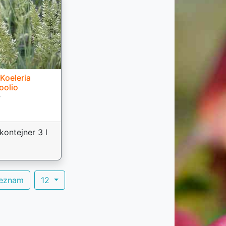
Koeleria
oolio
ý
kontejner 3 l
seznam
12